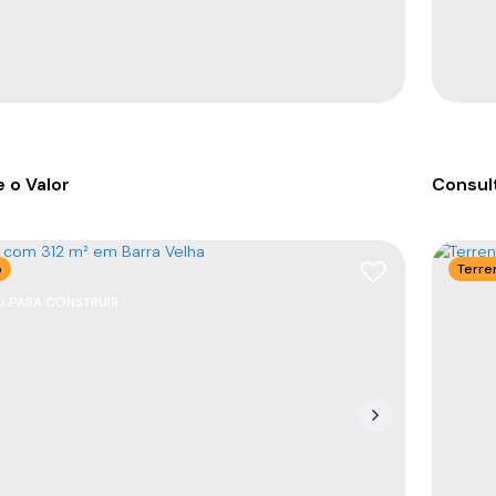
 o Valor
Consult
o
Terre
 PARA CONSTRUIR
mento com 4 suítes em Balneário Piçarras
Apart
8380-000
,
Rua Nereu Ramos
,
N°:
491
,
Centro
,
CEP: 
o Piçarras
,
Santa Catarina
,
Brasil
Balneá