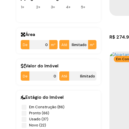
Praia Grande (3)
880m
1+
2+
3+
4+
5+
Navegantes (1)
Gravatá (1)
Área
R$
274.
De
m²
Até
m²
Em Con
Valor do Imóvel
De
Até
Estágio do Imóvel
Sala c
Em Construção (86)
CEP: 8
Pronto (66)
Brasil
Usado (37)
Novo (22)
1
20
.48