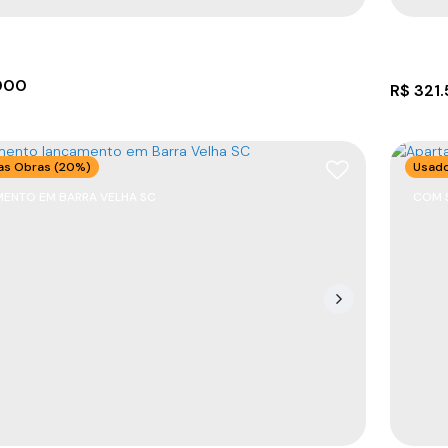
000
R$
321
das Obras (20%)
Usad
ENTO EM BARRA VELHA SC
COM 
Casa 
om 2 dormitórios em Barra Velha
CEP: 
Praia 
39
m²
1
50
m²
1
2
2
.00
.00