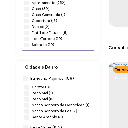
Apartamento (252)
Casa (39)
Casa Geminada (1)
Cobertura (13)
Duplex (2)
Flat/Loft/Estúdio (5)
Lote/Terreno (19)
Sobrado (19)
Consulte
Comercial (9)
Comercial (5)
Cidade e Bairro
Terren
Salas Comerciais (4)
Balneário Piçarras (186)
PRONTO
Centro (91)
Itacolomi (1)
Itacolomi (88)
Nossa Senhora da Conceição (1)
Aparta
Nossa Senhora da Paz (2)
Santo Antônio (3)
CEP: 8
Balneári
Barra Velha (105)