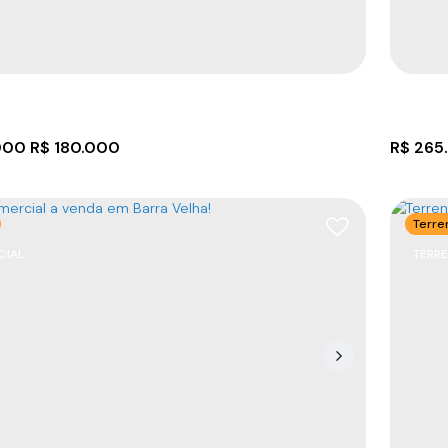
4
200
m²
3
80m
200
m²
3
3
.00
.00
000
R$
180.000
R$
265
Terre
CIAL
TERR
o com 312 m² em Barra Velha
Terre
8390-000
,
Rua Atanasio Ribeiro
,
Itajuba
,
Barra
CEP: 
anta Catarina
,
Brasil
Santa 