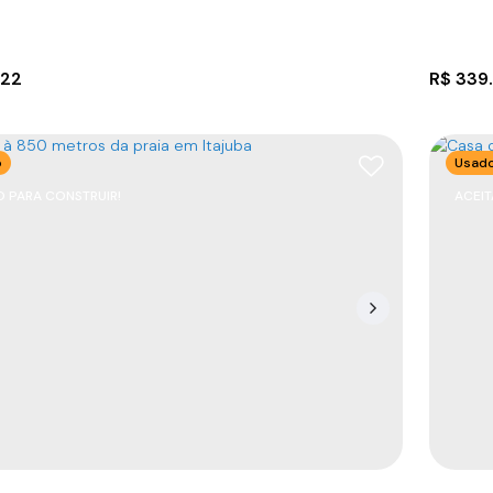
822
R$
339
o
Usad
 PARA CONSTRUIR!
ACEI
mento lançamento em Barra Velha SC
Apart
8390-000
,
Rua Manoel José Rosa
,
N°:
200
,
São
CEP: 
ão
,
Barra Velha
,
Santa Catarina
,
Brasil
Brasil
1
65
m²
1
65
m²
2
2
.00
.00