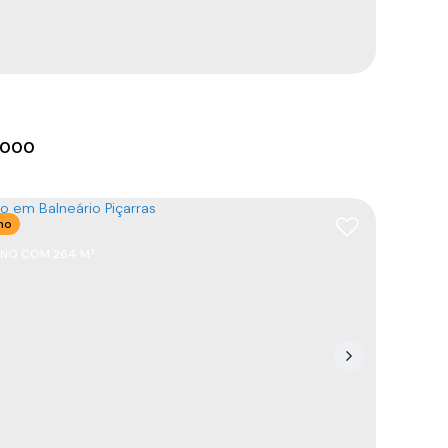
3
139
m²
2
80m
139
m²
.00
.00
.000
no
ENO COM 264 M²
no Aterrado pronto para construir
88390-000
,
Rua 1142
,
N°:
S/Nº
,
Itajuba
,
Barra Velha
,
Catarina
,
Brasil