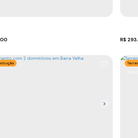
312
m²
12
m
26
m
300
.00
.00
.00
.00
900
R$
293
strução
Terre
180X 
omercial a venda em Barra Velha!
Terre
8390-000
,
Itajuba
,
Barra Velha
,
Santa Catarina
,
CEP: 
Piçarr
m²
62
m²
264
.50
.00