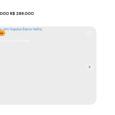
.000
R$
289.000
no
TO PARA CONSTRUIR
com 2 dormitórios na Quinta dos Açorianos
88390-000
,
Rua Dona Carlota
,
N°:
519
,
Casa 3
,
Quinta
çorianos
,
Barra Velha
,
Santa Catarina
,
Brasil
2
2000m
45
m²
125
m²
.00
.00