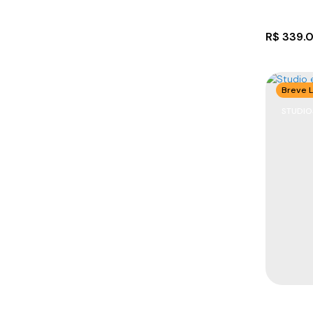
R$
339.
Breve 
STUDIO
Terren
CEP: 8
Santa C
850m