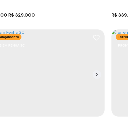
000
R$
329.000
R$
339
Lançamento
Terre
S EM PENHA SC
PRON
o à 850 metros da praia em Itajuba
Casa 
8390-000
,
Rua Gildo Cabral
,
Itajuba
,
Barra Velha
,
CEP: 
atarina
,
Brasil
dos A
312
m²
24
m
13
m
2
1
.00
.00
.00