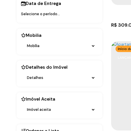
Data de Entrega
R$
309.
Mobilia
Mobília
Início 
LANÇAM
Detalhes do Imóvel
Detalhes
Casa c
Imóvel Aceita
Imóvel aceita
2
2
Ordenar a Lista