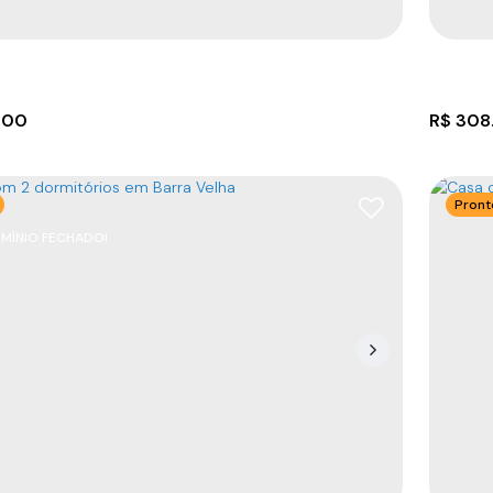
000
R$
308
Pront
ÍNIO FECHADO!
mento com 2 dormitórios em Barra Velha
Terre
8390-000
,
rua José Raimundo Ramos
,
N°:
1475
,
São
CEP: 
ão
,
Barra Velha
,
Santa Catarina
,
Brasil
Barra 
6
m²
69
m²
1
307
.36
.00
.62