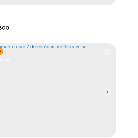
.500
o
SUÍTE
com suíte em Itajuba
88390-000
,
Rua João Basílio de Borba
,
N°:
59
,
Casa
,
do Grant
,
Barra Velha
,
Santa Catarina
,
Brasil
55
m²
1
1
93
m²
2
1200m
55
m²
.00
.00
.00