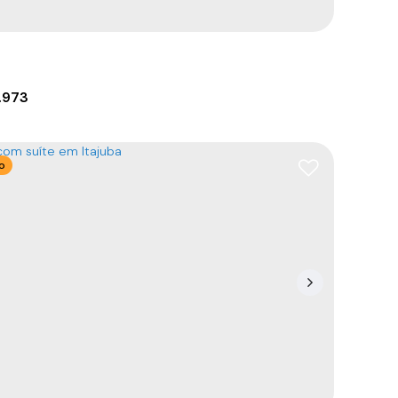
.973
o
no em condomínio fechado
88390-000
,
Rua Aroldo Reinert
,
N°:
sn
,
Sertãozinho
,
Velha
,
Santa Catarina
,
Brasil
m²