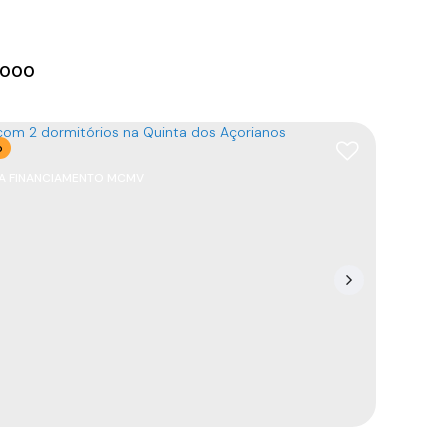
.000
o
TA FINANCIAMENTO MCMV
amento com 2 dormitórios em Barra Velha!
88390-000
,
Itajuba
,
Barra Velha
,
Santa Catarina
,
57
m²
1
77
m²
1
1500m
.00
.00