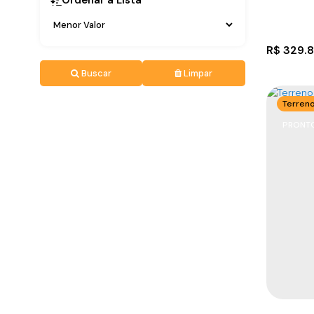
R$
329.
Buscar
Limpar
Terren
PRONTO
Aparta
CEP: 8
Cristóv
2
2
1