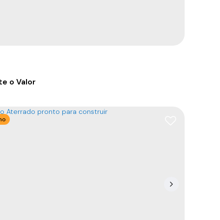
e o Valor
no
amento com 3 suítes em Balneário Piçarras.
88380-000
,
Rua Nereu Ramos
,
N°:
500
,
Centro
,
rio Piçarras
,
Santa Catarina
,
Brasil