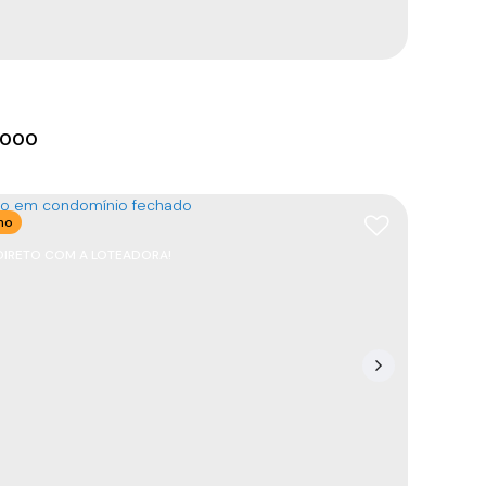
m²
300
m²
25
m
12
m
.00
.00
.00
.000
no
DIRETO COM A LOTEADORA!
no em Balneário Piçarras
88380-000
,
Rua Palmeiras
,
Itacolomi
,
Balneário
as
,
Santa Catarina
,
Brasil
m²
800m
22
m
12
m
.00
.00