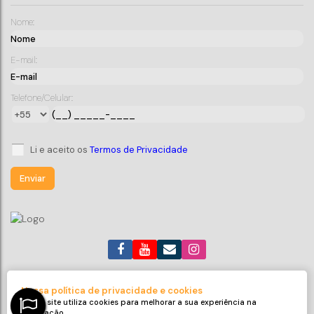
Nome:
E-mail:
Telefone/Celular:
Li e aceito os
Termos de Privacidade
(47) 99705-6188
roneijaciel.imoveis@gmail.com
Nossa política de privacidade e cookies
Avenida Emanuel Pinto
,
311
,
Sala 32
,
Centro
,
Balneário Piçarras
,
Nosso site utiliza cookies para melhorar a sua experiência na
SC
,
Brasil
navegação.