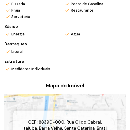
Pizzaria
Posto de Gasolina
Praia
Restaurante
*Valor e disponibilidade sujeito a confirmação.
Sorveteria
*Atendemos também em finais de semana e feriados com
pré agendamento.
Básico
*Ligue ou envie WhatsApp (47) 9 9705-6188. Siga nosso
Energia
Água
Instagram @mar_negocios.imobiliarios
Destaques
Litoral
Estrutura
Medidores Individuais
Mapa do Imóvel
CEP: 88390-000
,
Rua Gildo Cabral
,
Itajuba
,
Barra Velha
,
Santa Catarina
,
Brasil