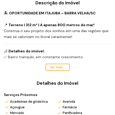
Descrição do Imóvel
🏝️
OPORTUNIDADE EM ITAJUBA – BARRA VELHA/SC
📍
Terreno | 312 m² | A apenas 800 metros do mar!
Construa o seu projeto dos sonhos em uma das regiões que
mais se valorizam no litoral catarinense!
📐
Detalhes do imóvel:
✅ Bairro tranquilo, em constante crescimento
✅ Rua em processo de pavimentação
Ver mais...
✅ Terreno plano e pronto para construir
✅ Ideal para residência, investimento ou empreendimento
comercial
Detalhes do Imóvel
Serviços Próximos
💡
Documentação em dia e pronto para escriturar!
🌟 Invista em qualidade de vida e valorização garantida.
Academias de ginástica
Avenida
📲 Entre em contato agora e agende uma visita!
Açougue
Farmácia
O litoral espera por você!
Mercado
Panificadora