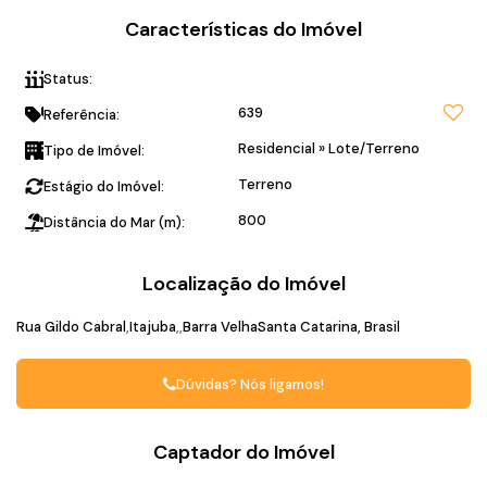
Características do Imóvel
Status:
Pronto para construir
639
Referência:
Residencial
»
Lote/Terreno
Tipo de Imóvel:
Terreno
Estágio do Imóvel:
800
Distância do Mar (m):
Localização do Imóvel
Rua Gildo Cabral
Itajuba
Barra Velha
Santa Catarina, Brasil
Dúvidas? Nós ligamos!
Captador do Imóvel