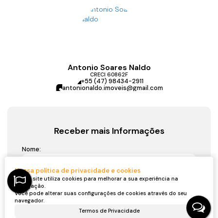
Antonio Soares Naldo
CRECI
60862F
+55 (47) 98434-2911
antonionaldo.imoveis@gmail.com
Receber mais Informações
Nome:
Nossa política de privacidade e cookies
Email:
Nosso site utiliza cookies para melhorar a sua experiência na
navegação.
Você pode alterar suas configurações de cookies através do seu
Telefone:
navegador.
Termos de Privacidade