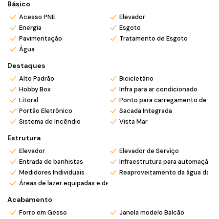
Básico
*Atendemos também em finais de semana e feriados com
Acesso PNE
Elevador
pré agendamento.
Energia
Esgoto
*Ligue ou envie WhatsApp (47) 9 9705-6188. Siga nosso
Pavimentação
Tratamento de Esgoto
Instagram @mar_negocios.imobiliarios
Água
Destaques
Alto Padrão
Bicicletário
Hobby Box
Infra para ar condicionado
Litoral
Ponto para carregamento de carr
Portão Eletrônico
Sacada Integrada
Sistema de Incêndio
Vista Mar
Estrutura
Elevador
Elevador de Serviço
Entrada de banhistas
Infraestrutura para automação
Medidores Individuais
Reaproveitamento da água da c
Áreas de lazer equipadas e decoradas
Acabamento
Forro em Gesso
Janela modelo Balcão