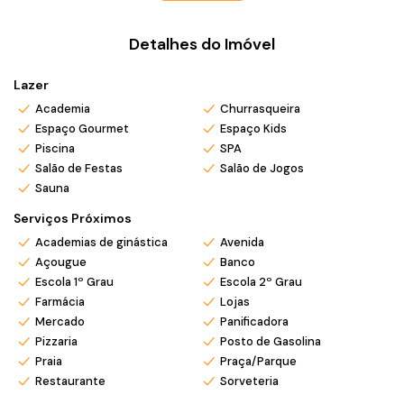
🛏
4 Suítes espaçosas
🚗
3 Vagas de garagem
Detalhes do Imóvel
📐
200 m² de área privativa
Lazer
🎯 Ambientes amplos, integrados e planejados para o seu
conforto!
Academia
Churrasqueira
Espaço Gourmet
Espaço Kids
🏢
Condomínio com lazer para toda a família:
Piscina
SPA
Piscina adulto e infantil
Salão de Festas
Salão de Jogos
Sauna
Sauna
Academia equipada
Salão de festas
Serviços Próximos
Sala de jogos
Academias de ginástica
Avenida
Espaço Gourmet
Açougue
Banco
Praça de fogo
Escola 1º Grau
Escola 2º Grau
🌟 Viva com exclusividade em um dos melhores
Farmácia
Lojas
empreendimentos da região!
Mercado
Panificadora
💬 Entre em contato agora e conheça as condições especiais
Pizzaria
Posto de Gasolina
para adquirir seu novo lar na praia!
Praia
Praça/Parque
Restaurante
Sorveteria
*Valor e disponibilidade sujeito a confirmação.