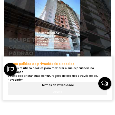
Nossa política de privacidade e cookies
Nosso site utiliza cookies para melhorar a sua experiência na
navegação.
Você pode alterar suas configurações de cookies através do seu
navegador.
Localização do Imóvel
Termos de Privacidade
Rua Nereu Ramos
,
N°:
491
,
Unique Home
Centro
Balneário Piçarras
Aceito
Santa Catarina, Brasil
Dúvidas? Nós ligamos!