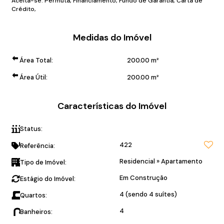
Aceita-se: Permuta, Financiamento, Fundo de Garantia, Carta de
Crédito,
Medidas do Imóvel
Área Total:
200
.00
m²
Área Útil:
200
.00
m²
Características do Imóvel
No Centro de Balneário
Status:
Piçarras
422
Referência:
Residencial
»
Apartamento
Tipo de Imóvel:
Em Construção
Estágio do Imóvel:
4 (sendo 4 suítes)
Quartos:
4
Banheiros: