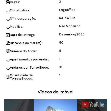
3
Vagas:
Engeoffice
Construtora:
R3-54.635
Nº Incorporação:
Não Mobiliado
Mobílias:
Dezembro/2025
Data de Entrega:
80
Distância do Mar (m):
5
Número do Andar:
1
Apartamentos por Andar:
18
Andares por Torre/Bloco:
Quantidade de
1
Torres/Blocos:
Vídeos do Imóvel