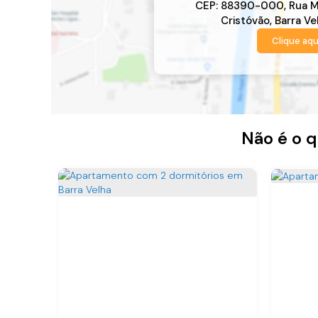
CEP: 88390-000
,
Rua M
Cristóvão
,
Barra Ve
Clique aqu
Não é o q