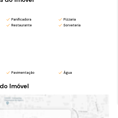
mar.
Panificadora
Pizzaria
Restaurante
Sorveteria
om pré agendamento.
eu Instagram @ronei_jaciel
Pavimentação
Água
do Imóvel