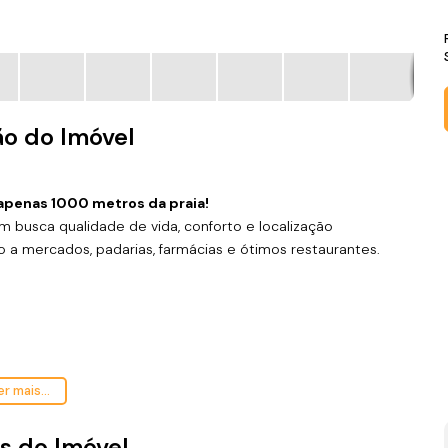
ão do Imóvel
 apenas 1000 metros da praia!
usca qualidade de vida, conforto e localização
o a mercados, padarias, farmácias e ótimos restaurantes.
paços
r mais...
s do Imóvel