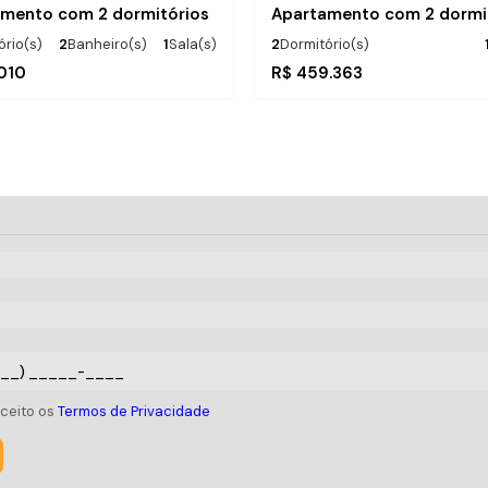
mento com 2 dormitórios
ório(s)
2
Banheiro(s)
1
Sala(s)
2
Dormitório(s)
)
Total:
.00
2
Vaga(s)
1200m
Distância do Mar
Útil:
75
m²
010
R$
459.363
istância do Mar
Útil:
.00
75
m²
aceito os
Termos de Privacidade