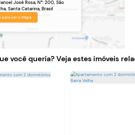
anoel José Rosa
,
N°:
200
,
São
lha
,
Santa Catarina
,
Brasil
i para ver o
Mapa
ue você queria? Veja estes imóveis rel