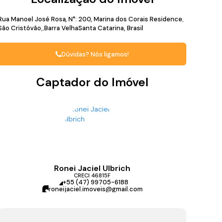
Rua Manoel José Rosa
,
N°:
200
,
Marina dos Corais Residence
São Cristóvão
Barra Velha
Santa Catarina, Brasil
Dúvidas? Nós ligamos!
Captador do Imóvel
Ronei Jaciel Ulbrich
CRECI
46815F
+55 (47) 99705-6188
roneijaciel.imoveis@gmail.com