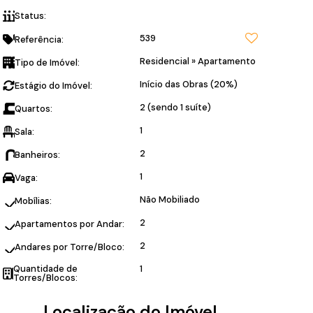
Lançamento em Barra
Status:
Velha SC
539
Referência:
Residencial
»
Apartamento
Tipo de Imóvel:
Início das Obras (20%)
Estágio do Imóvel:
2 (sendo 1 suíte)
Quartos:
1
Sala:
2
Banheiros:
1
Vaga:
Não Mobiliado
Mobílias:
2
Apartamentos por Andar:
2
Andares por Torre/Bloco:
Quantidade de
1
Torres/Blocos:
Localização do Imóvel