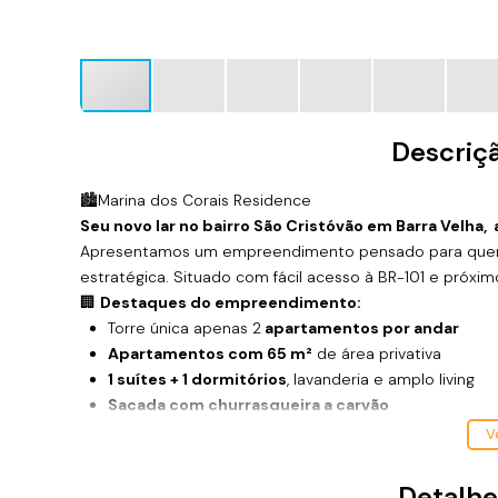
Descriç
🏙️Marina dos Corais Residence
Seu novo lar no bairro São Cristóvão em Barra Velha,
Apresentamos um empreendimento pensado para quem b
estratégica. Situado com fácil acesso à BR-101 e próxim
🏢
Destaques do empreendimento:
Torre única apenas 2
apartamentos por andar
Apartamentos com 65 m²
de área privativa
1 suítes + 1 dormitórios
, lavanderia e amplo living
Sacada com churrasqueira a carvão
Acabamentos modernos e ótima distribuição de es
Ve
💰
Facilidades para você:
Aceita
financiamento bancário
Detalhe