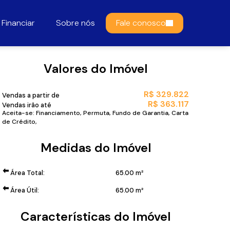
Financiar
Sobre nós
Fale conosco
Valores do Imóvel
R$
329.822
Vendas a partir de
R$
363.117
Vendas irão até
Aceita-se: Financiamento, Permuta, Fundo de Garantia, Carta
de Crédito,
Medidas do Imóvel
Área Total:
65
.00
m²
Área Útil:
65
.00
m²
Características do Imóvel