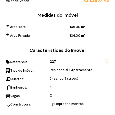
R$
1.285.443
Valor de Venda
Medidas do Imóvel
Área Total:
106
.00
m²
Área Privada:
106
.00
m²
Características do Imóvel
227
Referência:
Residencial
»
Apartamento
Tipo de Imóvel:
3 (sendo 3 suítes)
Quartos:
3
Banheiros:
2
Vagas:
Fg Empreendimentos
Construtora: