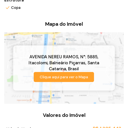
Estrutura
Copa
Mapa do Imóvel
AVENIDA NEREU RAMOS
,
N°:
5885
,
Itacolomi
,
Balneário Piçarras
,
Santa
Catarina
,
Brasil
Clique aqui para ver o
Mapa
Valores do Imóvel