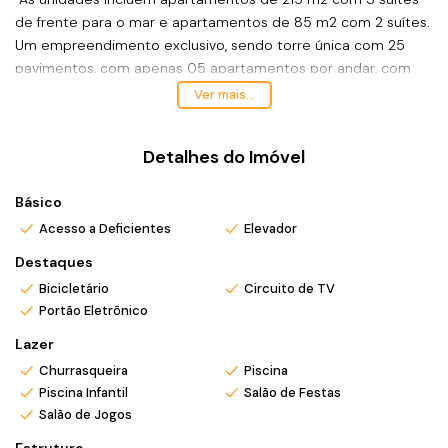
de frente para o mar e apartamentos de 85 m2 com 2 suítes.
Um empreendimento exclusivo, sendo torre única com 25
pavimentos, com apenas 05 apartamentos por andar, com
elevador e garagem coberta.
Ver mais...
Possibilidade de comprar na praia que você procura!
Analisa permutas!
Detalhes do Imóvel
CONDIÇÃO EXCLUSIVA DIRETA COM CONSTRUTORA EM ATÉ 168X
DADOS DE ENTREGA MARÇO/28.
Básico
RI 365702
*Valor e disponibilidade sujeitos à disponibilidade.
Acesso a Deficientes
Elevador
*Acompanhando também finais de semana e feriados com
Destaques
pré-agendamento.
Bicicletário
Circuito de TV
*Ligue ou envie WhatsApp (47) 9 9705-6188. Siga meu
Portão Eletrônico
Instagram @ronei_jaciel
Lazer
Churrasqueira
Piscina
Piscina Infantil
Salão de Festas
Salão de Jogos