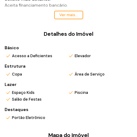
Aceita financiamento bancário.
Analisa permutas!
Ver mais...
Entrega prevista para outubro de 2027!
*Valor e disponibilidade sujeito a confirmação.
*Atendo também em finais de semana e feriados com pré
Detalhes do Imóvel
agendamento.
*Ligue ou envie WhatsApp (47) 9 9705-6188. Siga meu
Básico
Instagram @ronei_jaciel
Acesso a Deficientes
Elevador
Estrutura
Copa
Área de Serviço
Lazer
Espaço Kids
Piscina
Salão de Festas
Destaques
Portão Eletrônico
Mapa do Imóvel