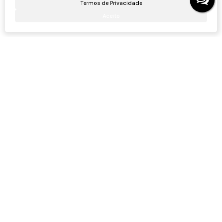
Termos de Privacidade
Aceito
Gostou? Compartilhe
Não é o que você queria? Veja estes imóveis
relacionados!
Apartamento na quadra mar!