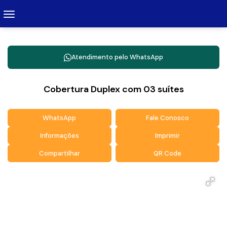
Atendimento pelo
WhatsApp
Cobertura Duplex com 03 suítes
WhatsApp
Fale Conosco
Informações
Imprimir
Compartilhar
QR Code