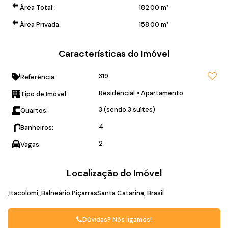
Área Total:
182
.00
m²
Área Privada:
158
.00
m²
Características do Imóvel
319
Referência:
Residencial
»
Apartamento
Tipo de Imóvel:
3 (sendo 3 suítes)
Quartos:
4
Banheiros:
2
Vagas:
Localização do Imóvel
Itacolomi
Balneário Piçarras
Santa Catarina, Brasil
Dúvidas? Nós ligamos!