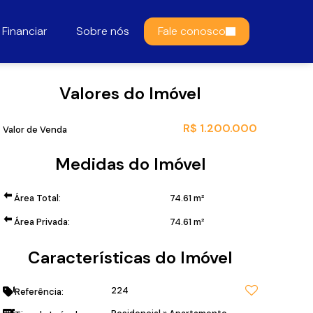
Financiar
Sobre nós
Fale conosco
Valores do Imóvel
R$
1.200.000
Valor de Venda
Medidas do Imóvel
Área Total:
74
.61
m²
Área Privada:
74
.61
m²
Características do Imóvel
224
Referência: