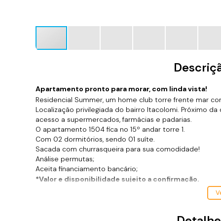
Descriç
Apartamento pronto para morar, com linda vista!
Residencial Summer, um home club torre frente mar com 
Localização privilegiada do bairro Itacolomi. Próximo da d
acesso a supermercados, farmácias e padarias.
O apartamento 1504 fica no 15º andar torre 1.
Com 02 dormitórios, sendo 01 suíte.
Sacada com churrasqueira para sua comodidade!
Análise permutas;
Aceita financiamento bancário;
*Valor e disponibilidade sujeito a confirmação.
*Atendo também em finais de semana e feriados c
Ve
*Ligue ou envie WhatsApp (47) 9 9705-6188. Siga m
Detalhe