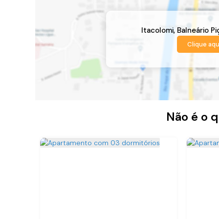
Itacolomi
,
Balneário Pi
Clique aqu
Não é o q