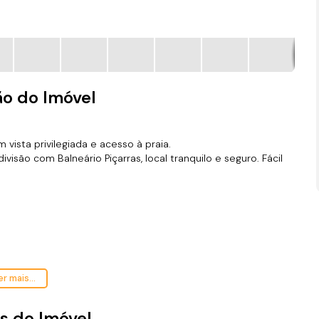
ão do Imóvel
vista privilegiada e acesso à praia.
ivisão com Balneário Piçarras, local tranquilo e seguro. Fácil
om pré agendamento.
r mais...
eu Instagram @ronei_jaciel
s do Imóvel