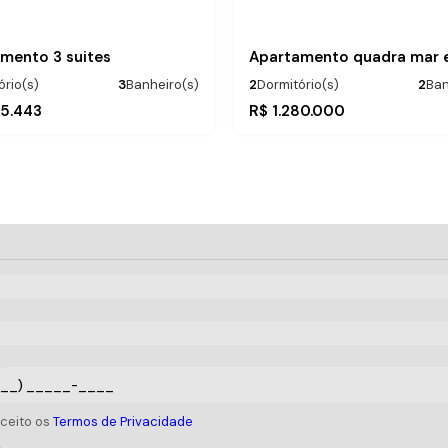
mento 3 suites
ório(s)
3
Banheiro(s)
2
Dormitório(s)
2
Ban
:
.00
3
Suíte(s)
Privativo:
.28
106
m²
85
m²
85.443
R$
1.280.000
.00
2
Vaga(s)
Total:
.00
6
m²
109
m²
aceito os
Termos de Privacidade