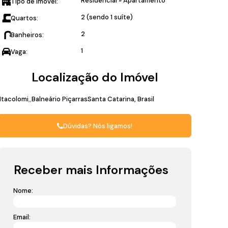
Residencial
»
Apartamento
Tipo de Imóvel:
2 (sendo 1 suíte)
Quartos:
2
Banheiros:
1
Vaga:
Localização do Imóvel
Itacolomi
Balneário Piçarras
Santa Catarina, Brasil
Dúvidas? Nós ligamos!
Receber mais Informações
Nome:
Email: