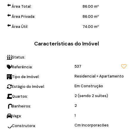
Área Total:
86
.00
m²
Área Privada:
86
.00
m²
Área Útil:
74
.00
m²
Características do Imóvel
Status:
200 metros da praia!
537
Referência:
Residencial
»
Apartamento
Tipo de Imóvel:
Em Construção
Estágio do Imóvel:
2 (sendo 2 suítes)
Quartos:
2
Banheiros:
1
Vaga:
Cm Incorporacões
Construtora: