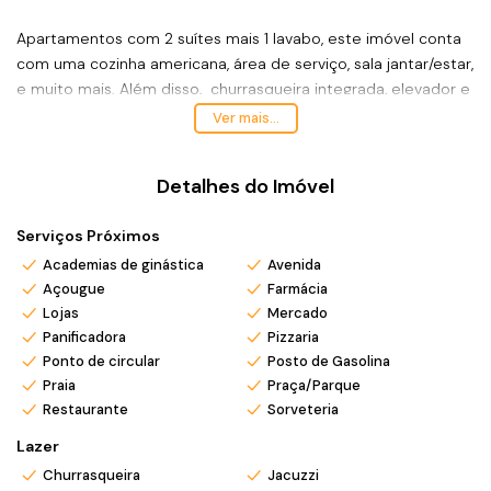
Apartamentos com 2 suítes mais 1 lavabo, este imóvel conta
com uma cozinha americana, área de serviço, sala jantar/estar,
e muito mais. Além disso, churrasqueira integrada, elevador e
outras comodidades.
Ver mais...
Localizado na Rua Antonio Amaro dos Santos, este
Detalhes do Imóvel
apartamento está próximo a farmácias, açougues, lojas, e
todos os serviços necessários para o seu dia a dia.
Serviços Próximos
Não perca essa oportunidade única! Agende já a sua visita e
venha viver com conforto e praticidade.
Academias de ginástica
Avenida
Açougue
Farmácia
Lojas
Mercado
*Valor e disponibilidade sujeito a confirmação.
Panificadora
Pizzaria
*Atendemos também em finais de semana e feriados com
Ponto de circular
Posto de Gasolina
pré agendamento.
Praia
Praça/Parque
*Ligue ou envie WhatsApp (47) 9 9705-6188. Siga nosso
Restaurante
Sorveteria
Instagram @mar_negocios.imobiliarios
Lazer
Churrasqueira
Jacuzzi