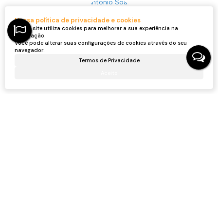
Nossa política de privacidade e cookies
Nosso site utiliza cookies para melhorar a sua experiência na
navegação.
Você pode alterar suas configurações de cookies através do seu
navegador.
Antonio Soares Naldo
Termos de Privacidade
CRECI
60862F
+55 (47) 98434-2911
Aceito
antonionaldo.imoveis@gmail.com
Receber mais Informações
Nome:
Email:
Telefone:
Mensagem: