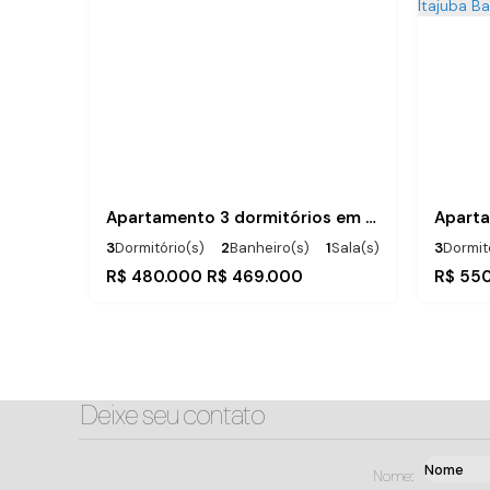
Apartamento 3 dormitórios em Itajuba
3
Dormitório(s)
2
Banheiro(s)
1
Sala(s)
3
Dormit
1
Suíte(s)
1
Vaga(s)
1
Vaga(s
R$
480.000
R$
469.000
R$
550
400m
Distância do Mar
Útil:
.00
Útil:
.
88
m²
80
Deixe seu contato
Nome: