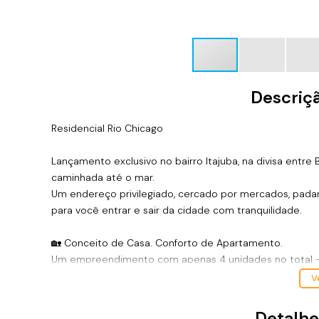
Descriç
Residencial Rio Chicago
Lançamento exclusivo no bairro Itajuba, na divisa entre 
caminhada até o mar.
Um endereço privilegiado, cercado por mercados, padaria
para você entrar e sair da cidade com tranquilidade.
🏡 Conceito de Casa. Conforto de Apartamento.
Um empreendimento com apenas 4 unidades no total –
Cada apartamento possui:
Ve
✅ 76m² privativos
✅ 2 dormitórios, sendo 1 suíte
Detalhe