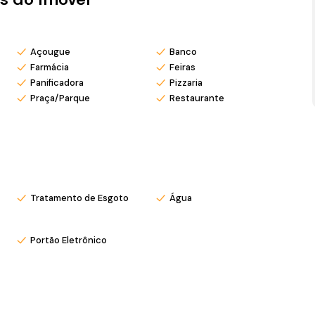
ira
Açougue
Banco
Farmácia
Feiras
Panificadora
Pizzaria
Praça/Parque
Restaurante
om pré agendamento.
eu Instagram @ronei_jaciel
Tratamento de Esgoto
Água
Portão Eletrônico