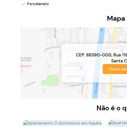
Porcelanato
Mapa 
CEP: 88390-000
,
Rua 11
Santa C
Clique aqu
Não é o q