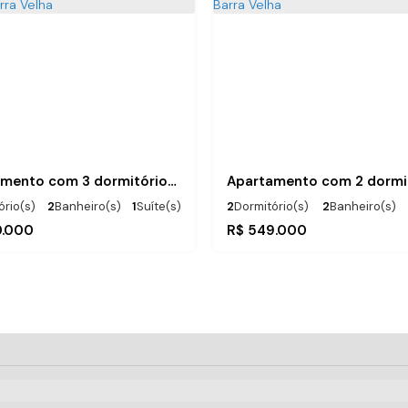
Apartamento com 3 dormitórios em Itajuba Barra Velha
ório(s)
2
Banheiro(s)
1
Suíte(s)
2
Dormitório(s)
2
Banheiro(s)
)
300m
Distância do Mar
1
Suíte(s)
Total:
.00
79
m²
.000
R$
549.000
80
m²
280m
Distância do Mar
Útil: