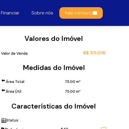
Financiar
Sobre nós
Fale conosco
Valores do Imóvel
R$
511.010
Valor de Venda
Medidas do Imóvel
Área Total:
75
.00
m²
Área Útil:
75
.00
m²
Características do Imóvel
Status:
Lançamento