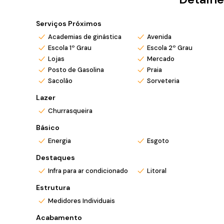
✅ Amplo living integrado à cozinha e área da churrasque
✅ Lavanderia separada
Serviços Próximos
✅ Banheiro social
Academias de ginástica
Avenida
✅ Duas vagas de garagem por unidade
Escola 1º Grau
Escola 2º Grau
✅ Planta inteligente e funcional
Lojas
Mercado
Posto de Gasolina
Praia
*Valor e disponibilidade sujeito a confirmação.
Sacolão
Sorveteria
*Atendo também em finais de semana e feriados c
*Ligue ou envie WhatsApp (47) 9 9705-6188. Siga m
Lazer
Churrasqueira
Básico
Energia
Esgoto
Destaques
Infra para ar condicionado
Litoral
Estrutura
Medidores Individuais
Acabamento