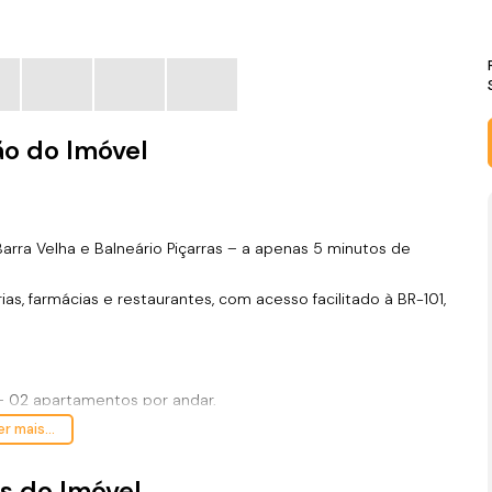
ão do Imóvel
Barra Velha e Balneário Piçarras – a apenas 5 minutos de
s, farmácias e restaurantes, com acesso facilitado à BR-101,
 02 apartamentos por andar.
r mais...
s do Imóvel