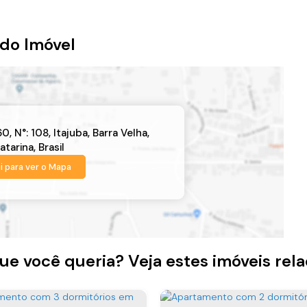
do Imóvel
60
,
N°:
108
,
Itajuba
,
Barra Velha
,
atarina
,
Brasil
i para ver o
Mapa
ue você queria? Veja estes imóveis rel