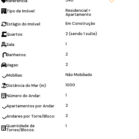
540
Referência:
Residencial
»
Tipo de Imóvel:
Apartamento
Em Construção
Estágio do Imóvel:
2 (sendo 1 suíte)
Quartos:
1
Sala:
2
Banheiros:
2
Vagas:
Não Mobiliado
Mobílias:
1000
Distância do Mar (m):
1
Número do Andar:
2
Apartamentos por Andar:
2
Andares por Torre/Bloco:
Quantidade de
1
Torres/Blocos: