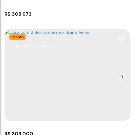
R$
308.973
Pronto
CONDOMÍNIO FECHADO!
Terreno em condomínio fechado
CEP: 88390-000
,
Rua Aroldo Reinert
,
N°:
sn
,
Sertãozinho
,
Barra Velha
,
Santa Catarina
,
Brasil
307
m²
.62
R$
309.000