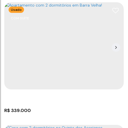
Usado
COM SUÍTE
Apartamento lançamento em Barra Velha SC
CEP: 88390-000
,
Rua Manoel José Rosa
,
N°:
200
,
São
Cristóvão
,
Barra Velha
,
Santa Catarina
,
Brasil
2
2
1
1
65
m²
1
65
m²
.00
.00
R$
339.000