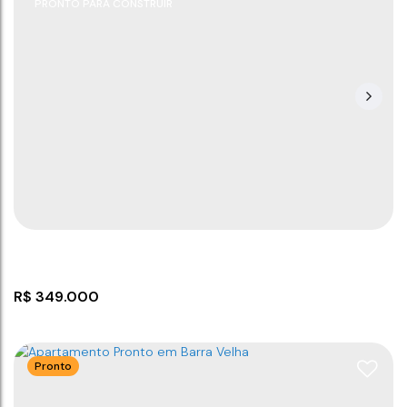
PRONTO PARA CONSTRUIR
Studio em Penha SC
CEP: 88385-000
,
Rua João Francisco Cordeiro
,
N°:
63
,
Itapocoroi
,
Penha
,
Santa Catarina
,
Brasil
1
1
1
35
m²
175m
26
~ 2636
m²
.43
.36
.00
R$
349.000
Pronto