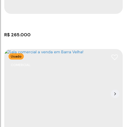
880m
312
m²
12
m
26
m
.00
.00
.00
R$
265.000
Usado
COMERCIAL
Terreno Aterrado pronto para construir
CEP: 88390-000
,
Rua 1142
,
N°:
S/Nº
,
Itajuba
,
Barra Velha
,
Santa Catarina
,
Brasil
300
m²
300
m²
25
m
12
m
.00
.00
.00
.00