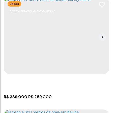
Usado
ACEITA FINANCIAMENTO MCMV
Apartamento com 2 dormitórios em Barra Velha!
CEP: 88390-000
,
Itajuba
,
Barra Velha
,
Santa Catarina
,
Brasil
2
2
57
m²
1
77
m²
1
1500m
.00
.00
R$
339.000
R$
289.000