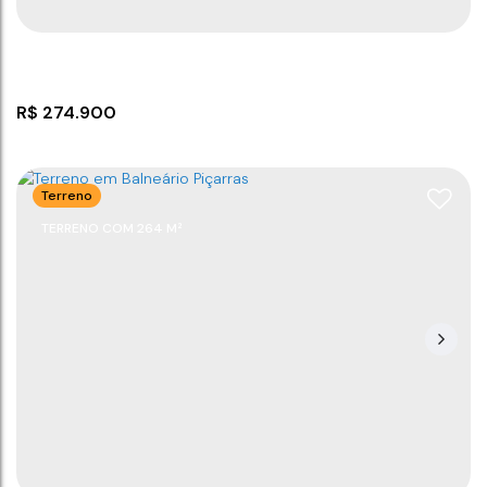
R$
274.900
Terreno
TERRENO COM 264 M²
Sala comercial a venda em Barra Velha!
CEP: 88390-000
,
Itajuba
,
Barra Velha
,
Santa Catarina
,
Brasil
1
20
m²
62
m²
.48
.50