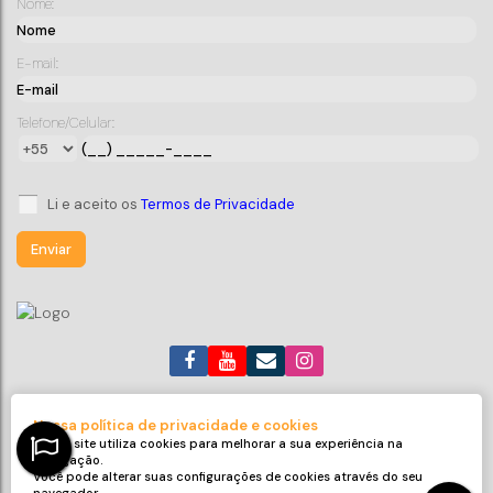
Nome:
Sala Comercial - Edifício Solaris
E-mail:
CEP: 88390-000
,
Jardim Icaraí
,
Barra Velha
,
Santa
Catarina
,
Brasil
Telefone/Celular:
1
62
m²
87
m²
2
.00
.00
Li e aceito os
Termos de Privacidade
(47) 99705-6188
roneijaciel.imoveis@gmail.com
Nossa política de privacidade e cookies
Avenida Emanuel Pinto
,
311
,
Sala 32
,
Centro
,
Balneário Piçarras
,
Nosso site utiliza cookies para melhorar a sua experiência na
SC
,
Brasil
navegação.
Você pode alterar suas configurações de cookies através do seu
CRECI: 9425-J