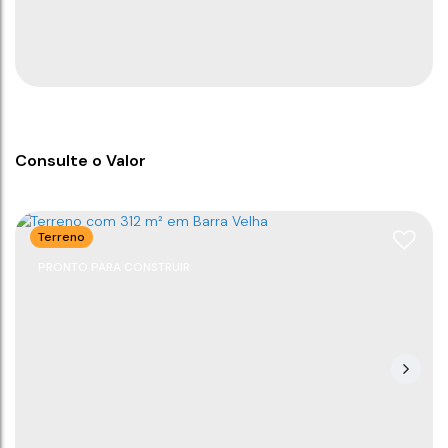
4
4
4
200
m²
3
80m
200
m²
.00
.00
Consulte o Valor
Terreno
PRONTO PARA CONSTRUIR
Apartamento com 3 suítes em Balneário
Piçarras.
CEP: 88380-000
,
Rua Nereu Ramos
,
N°:
500
,
Centro
,
Balneário Piçarras
,
Santa Catarina
,
Brasil