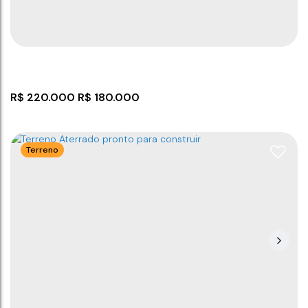
3
3
3
139
m²
2
80m
139
m²
.00
.00
R$
220.000
R$
180.000
Terreno
Terreno com 312 m² em Barra Velha
CEP: 88390-000
,
Rua Atanasio Ribeiro
,
Itajuba
,
Barra
Velha
,
Santa Catarina
,
Brasil