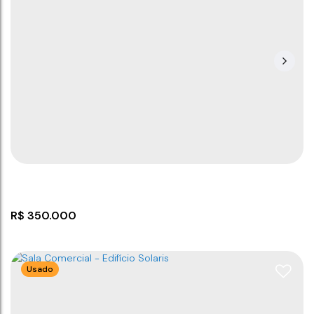
Terreno em Itajuba Barra Velha
CEP: 88390-000
,
Rua Gildo Cabral
,
Itajuba
,
Barra Velha
,
Santa Catarina
,
Brasil
800m
312
m²
24
m
13
m
.00
.00
.00
R$
350.000
Usado