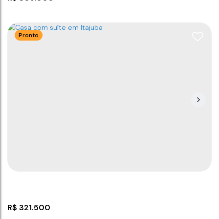
Pronto
Casa com 2 dormitórios em Barra Velha
2
2
39
m²
1
50
m²
1
.00
.00
R$
321.500