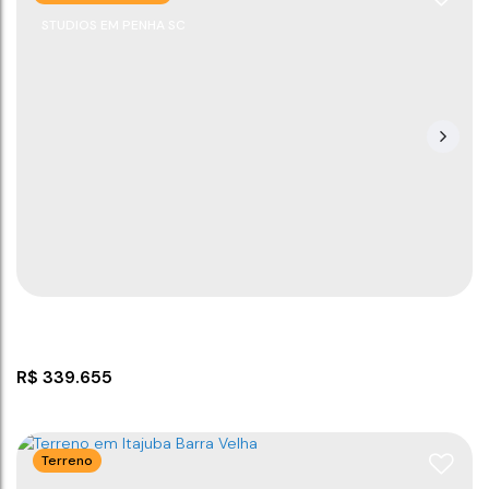
STUDIOS EM PENHA SC
Terreno à 850 metros da praia em Itajuba
CEP: 88390-000
,
Rua Gildo Cabral
,
Itajuba
,
Barra Velha
,
Santa Catarina
,
Brasil
850m
312
m²
24
m
13
m
.00
.00
.00
R$
339.655
Terreno