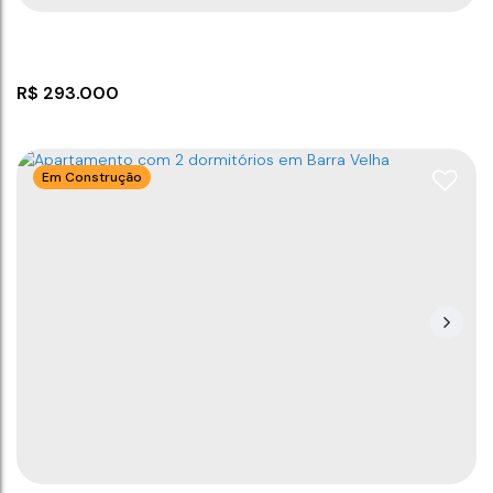
R$
293.000
Em Construção
Terreno em Balneário Piçarras
CEP: 88380-000
,
Rua Palmeiras
,
Itacolomi
,
Balneário
Piçarras
,
Santa Catarina
,
Brasil
264
m²
800m
22
m
12
m
.00
.00
.00