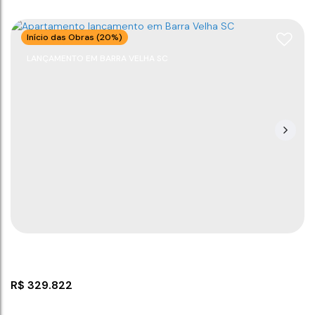
Início das Obras (20%)
LANÇAMENTO EM BARRA VELHA SC
Casa com suíte em Itajuba
CEP: 88390-000
,
Rua João Basílio de Borba
,
N°:
59
,
Casa
,
Praia do Grant
,
Barra Velha
,
Santa Catarina
,
Brasil
2
2
55
m²
1
1
93
m²
2
1200m
55
m²
.00
.00
.00
R$
329.822