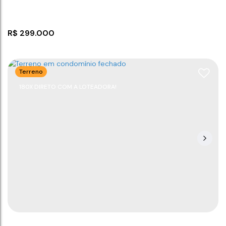
R$
299.000
Terreno
180X DIRETO COM A LOTEADORA!
Apartamento com 2 dormitórios em Barra Velha
CEP: 88390-000
,
rua José Raimundo Ramos
,
N°:
1475
,
São Cristóvão
,
Barra Velha
,
Santa Catarina
,
Brasil
2
1
56
m²
69
m²
1
.36
.00