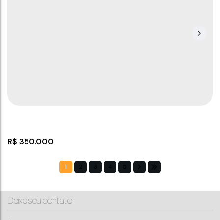
Apartamento Pronto em Barra Velha
CEP: 88390-000
,
Rua Arnaldo Tavares (1037)
,
N°:
1312
,
102
,
Itajuba
,
Barra Velha
,
Santa Catarina
,
Brasil
3
2
1
65
m²
1
65
~ 6560
m²
.60
.60
.00
R$
350.000
1
2
3
4
5
Deixe seu contato