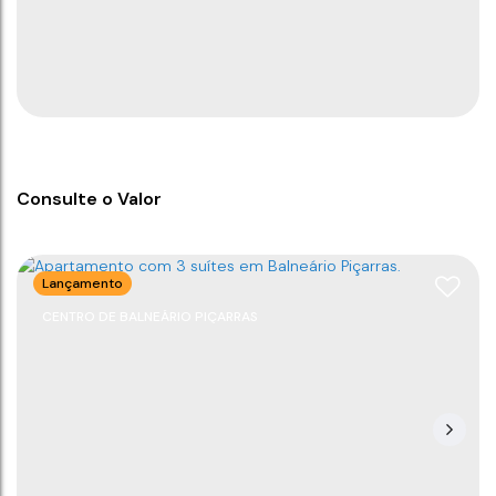
Consulte o Valor
Lançamento
CENTRO DE BALNEÁRIO PIÇARRAS
Apartamento com 4 suítes em Balneário Piçarras
CEP: 88380-000
,
Rua Nereu Ramos
,
N°:
491
,
Centro
,
Balneário Piçarras
,
Santa Catarina
,
Brasil