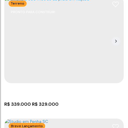
Terreno
PRONTO PARA CONSTRUIR!
Casa com 2 dormitórios na Quinta dos Açorianos
CEP: 88390-000
,
Rua Dona Carlota
,
N°:
519
,
Casa 3
,
Quinta dos Açorianos
,
Barra Velha
,
Santa Catarina
,
Brasil
2
1
2
2000m
45
m²
125
m²
.00
.00
R$
339.000
R$
329.000
Breve Lançamento