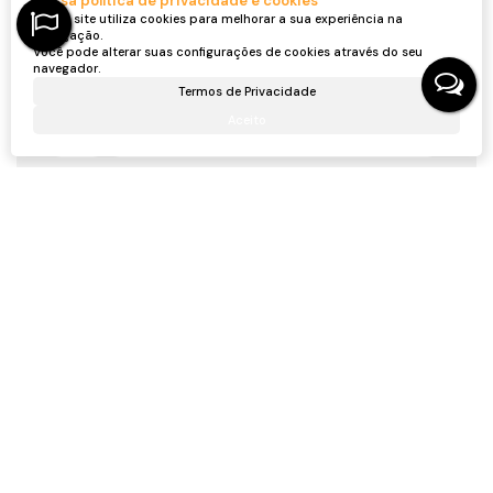
Nossa política de privacidade e cookies
Nome:
Nosso site utiliza cookies para melhorar a sua experiência na
navegação.
Você pode alterar suas configurações de cookies através do seu
Email:
navegador.
Termos de Privacidade
Telefone:
Aceito
Mensagem:
Gostou? Compartilhe