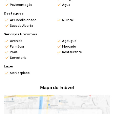
Pavimentação
Água
valorizada.
Destaques
✨ Diferenciais do imóvel:
Ar Condicionado
Quintal
Sacada Aberta
4 dormitórios
Serviços Próximos
Casa mobiliada
Avenida
Açougue
Farmácia
Mercado
Amplo espaço interno
Praia
Restaurante
Sorveteria
Ótima ventilação e iluminação
Lazer
Marketplace
Localização central, perto de tudo
Mapa do Imóvel
🔄 Aceita permuta como parte do pagamento, mediante
avaliação.
Imóvel perfeito para quem busca conforto, praticidade e
flexibilidade na negociação, em uma das cidades que mais