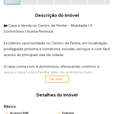
Descrição do Imóvel
🏡 Casa à Venda no Centro de Penha – Mobiliada | 4
Dormitórios | Aceita Permuta
Excelente oportunidade no Centro de Penha, em localização
privilegiada, próxima a comércios, escolas, serviços e com fácil
acesso às principais vias da cidade.
A casa conta com 4 dormitórios, oferecendo conforto e
espaço para toda a família, além de ambientes bem
distribuídos, arejados e com ótima iluminação natural. O
Ver mais...
imóvel será entregue totalmente mobiliado, pronto para
morar ou investir.
Detalhes do Imóvel
Ideal tanto para moradia quanto para investimento, a
Básico
propriedade apresenta grande potencial para locação anual
ou de temporada, devido à sua localização central e
Acesso PNE
Energia