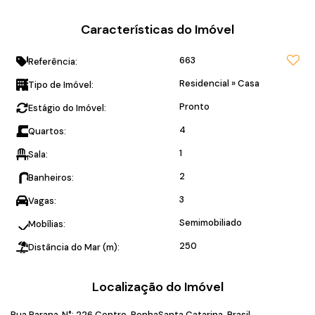
Características do Imóvel
663
Referência:
Residencial
»
Casa
Tipo de Imóvel:
Pronto
Estágio do Imóvel:
4
Quartos:
1
Sala:
2
Banheiros:
3
Vagas:
Semimobiliado
Mobílias:
250
Distância do Mar (m):
Localização do Imóvel
Rua Parana
,
N°:
226
Centro
Penha
Santa Catarina, Brasil