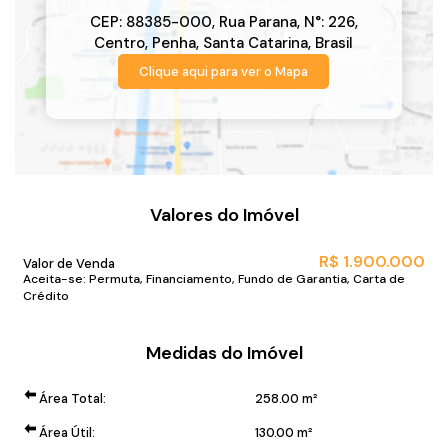
crescem no litoral norte de Santa Catarina.
CEP: 88385-000
,
Rua Parana
,
N°:
226
,
Centro
,
Penha
,
Santa Catarina
,
Brasil
📲 Entre em contato para mais informações ou agendar uma
Clique aqui para ver o
Mapa
visita.
*Valor e disponibilidade sujeito a confirmação.
*Atendemos também em finais de semana e feriados com
pré agendamento.
*Ligue ou envie WhatsApp (47) 9 9705-6188. Siga nosso
Valores do Imóvel
Instagram @mar_negocios.imobiliarios
R$
1.900.000
Valor de Venda
Aceita-se: Permuta, Financiamento, Fundo de Garantia, Carta de
Crédito
Medidas do Imóvel
Área Total:
258
.00
m²
Área Útil:
130
.00
m²