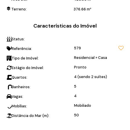
Terreno:
376
.66
m²
Características do Imóvel
Status:
Casa de esquina.
579
Referência:
Residencial
»
Casa
Tipo de Imóvel:
Pronto
Estágio do Imóvel:
4 (sendo 2 suítes)
Quartos:
5
Banheiros:
4
Vagas:
Mobiliado
Mobílias:
50
Distância do Mar (m):