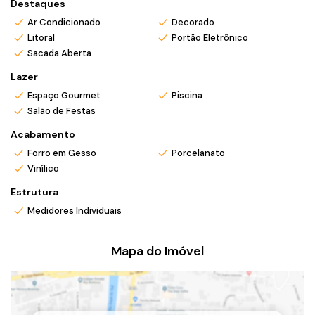
*Atendemos também em finais de semana e feriados com
Destaques
pré agendamento.
Ar Condicionado
Decorado
*Ligue ou envie WhatsApp (47) 9 9705-6188. Siga nosso
Litoral
Portão Eletrônico
Instagram @mar_negocios.imobiliarios
Sacada Aberta
Lazer
Espaço Gourmet
Piscina
Salão de Festas
Acabamento
Forro em Gesso
Porcelanato
Vinílico
Estrutura
Medidores Individuais
Mapa do Imóvel