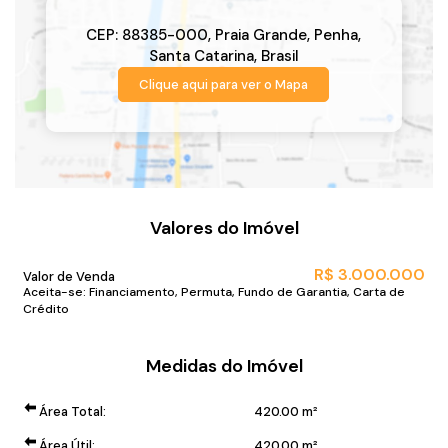
CEP: 88385-000
,
Praia Grande
,
Penha
,
Santa Catarina
,
Brasil
Clique aqui para ver o
Mapa
Valores do Imóvel
R$
3.000.000
Valor de Venda
Aceita-se: Financiamento, Permuta, Fundo de Garantia, Carta de
Crédito
Medidas do Imóvel
Área Total:
420
.00
m²
Área Útil:
420
.00
m²