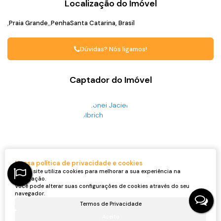
Localização do Imóvel
Praia Grande
Penha
Santa Catarina, Brasil
Dúvidas? Nós ligamos!
Captador do Imóvel
Nossa política de privacidade e cookies
Ronei Jaciel Ulbrich
Nosso site utiliza cookies para melhorar a sua experiência na
CRECI
46815F
+55 (47) 99705-6188
navegação.
roneijaciel.imoveis@gmail.com
Você pode alterar suas configurações de cookies através do seu
navegador.
Termos de Privacidade
Aceito