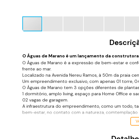
Descriç
O Águas de Marano é um lançamento da construtora
O Águas de Marano é a expressão de bem-estar e conf
frente ao mar.
Localizado na Avenida Nereu Ramos, à 50m da praia centr
Um empreendimento exclusivo, com apenas 01 torre, 0
O Águas de Marano tem 3 opções diferentes de plantas,
1 dormitório, amplo living, espaço para Home Office e s
02 vagas de garagem.
A infraestrutura do empreendimento, como um todo, ta
bem-estar, no contato com a natureza, comtemplação do 
desenvolver a sociabilidade e o senso de comunidade 
Ve
Possibilidade de comprar na praia que você procura!
Detalhe