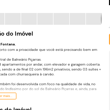
ão do Imóvel
 Fontana.
orto com a privacidade que você está precisando bem em
al de Balneário Piçarras.
4 apartamentos por andar, com elevador e garagem coberta.
 sendo a de final 02 com 196m2 privativos, sendo 03 suítes +
acada com churrasqueira à carvão.
mbém foi desenvolvida com foco na qualidade de vida, no
lindíssimo por do sol de Balneário Piçarras e, ainda, para
dentro do condomínio fechado.
r mais...
s do Imóvel