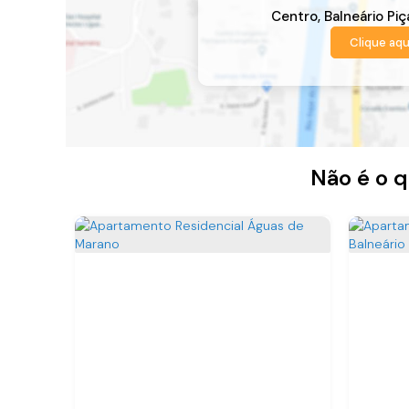
Centro
,
Balneário Piç
Clique aqu
Não é o q