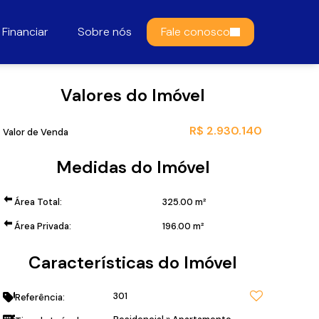
Financiar
Sobre nós
Fale conosco
Valores do Imóvel
R$
2.930.140
Valor de Venda
Medidas do Imóvel
Área Total:
325
.00
m²
Área Privada:
196
.00
m²
Características do Imóvel
301
Referência: