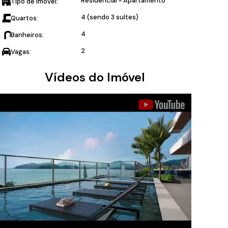
Residencial
»
Apartamento
Tipo de Imóvel:
4 (sendo 3 suítes)
Quartos:
4
Banheiros:
2
Vagas:
Vídeos do Imóvel