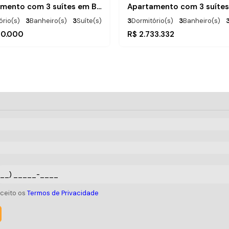
Apartamento com 3 suítes em Balneário Piçarras
ório(s)
3
Banheiro(s)
3
Suíte(s)
3
Dormitório(s)
3
Banheiro(s)
)
50m
Distância do Mar
Total:
.00
142
m²
00.000
R$
2.733.332
.00
m²
30m
Distância do Mar
Útil:
1
aceito os
Termos de Privacidade