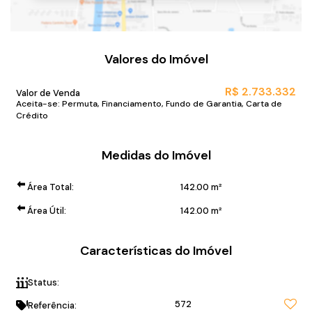
Valores do Imóvel
R$
2.733.332
Valor de Venda
Aceita-se: Permuta, Financiamento, Fundo de Garantia, Carta de
Crédito
Medidas do Imóvel
Área Total:
142
.00
m²
Área Útil:
142
.00
m²
Características do Imóvel
Status:
Em fase de Obra!
572
Referência: