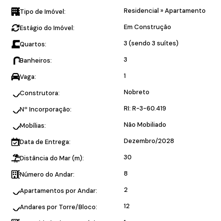
Residencial
»
Apartamento
Tipo de Imóvel:
Em Construção
Estágio do Imóvel:
3 (sendo 3 suítes)
Quartos:
3
Banheiros:
1
Vaga:
Nobreto
Construtora:
RI: R-3-60.419
Nº Incorporação:
Não Mobiliado
Mobílias:
Dezembro/2028
Data de Entrega:
30
Distância do Mar (m):
8
Número do Andar:
2
Apartamentos por Andar:
12
Andares por Torre/Bloco: