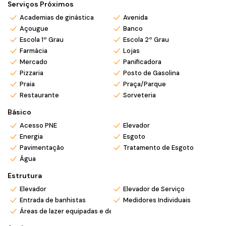
próximo a restaurantes, mercados e toda a conveniência da
Serviços Próximos
cidade.
Academias de ginástica
Avenida
💎 Ideal para morar ou investir!
Açougue
Banco
📞
Entre em contato
e agende uma visita para conhecer seu
Escola 1º Grau
Escola 2º Grau
novo lar no litoral!
Farmácia
Lojas
Mercado
Panificadora
*Valor e disponibilidade sujeito a confirmação.
Pizzaria
Posto de Gasolina
*Atendemos também em finais de semana e feriados com
Praia
Praça/Parque
pré agendamento.
Restaurante
Sorveteria
*Ligue ou envie WhatsApp (47) 9 9705-6188. Siga nosso
Básico
Instagram @mar_negocios.imobiliarios
Acesso PNE
Elevador
Energia
Esgoto
Pavimentação
Tratamento de Esgoto
Água
Estrutura
Elevador
Elevador de Serviço
Entrada de banhistas
Medidores Individuais
Áreas de lazer equipadas e decoradas