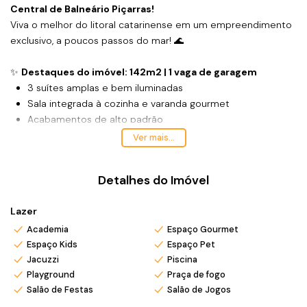
Central de Balneário Piçarras!
Viva o melhor do litoral catarinense em um empreendimento
exclusivo, a poucos passos do mar! 🌊
✨
Destaques do imóvel: 142m2 | 1 vaga de garagem
3 suítes amplas e bem iluminadas
Sala integrada à cozinha e varanda gourmet
Acabamentos de alto padrão
Vista incrível e ventilação natural
Ver mais...
🏢
Infraestrutura completa de lazer:
Piscina adulto e infantil
Detalhes do Imóvel
Academia equipada
Espaço kids
Lazer
Praça de fogo
Academia
Jacuzzi
Espaço Gourmet
Espaço Kids
Espaço Pet
Salão de festas
Jacuzzi
Piscina
Salão de jogos
Playground
Praça de fogo
📍
Localização privilegiada:
Salão de Festas
Salão de Jogos
A apenas
30 metros da Praia Central de Balneário Piçarras
,