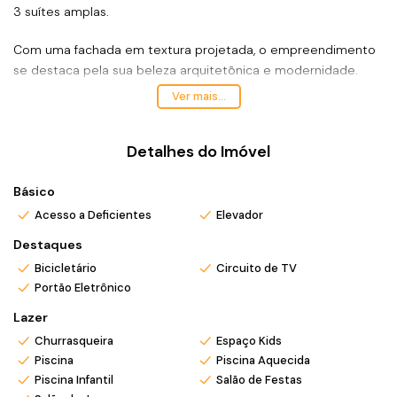
3 suítes amplas
.
Com uma fachada em
textura projetada
, o empreendimento
se destaca pela sua
beleza arquitetônica e modernidade
.
Ver mais...
Com mais de
450m² de área de lazer
, o
Punta Cana
oferece
ambientes mobiliados e decorados entre as opções de lazer,
destacam-se o salão de festas com churrasqu
Detalhes do Imóvel
eira a carvão,
brinquedoteca, academia, American Pub Bar, piscina e bar da
piscina.
Básico
*Valor e disponibilidade sujeito a confirmação.
Acesso a Deficientes
Elevador
*Atendo também em finais de semana e feriados com pré
Destaques
agendamento.
Bicicletário
Circuito de TV
*Ligue ou envie WhatsApp (47) 9 9705-6188. Siga meu
Portão Eletrônico
Instagram @ronei_jaciel
Lazer
Churrasqueira
Espaço Kids
Piscina
Piscina Aquecida
Piscina Infantil
Salão de Festas