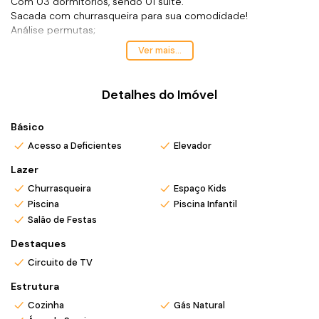
Com 03 dormitórios, sendo 01 suíte.
Sacada com churrasqueira para sua comodidade!
Análise permutas;
Aceita financiamento bancário;
Ver mais...
*Valor e disponibilidade sujeito a remessa.
*Atendo também em finais de semana e feriados com pré
agendamento.
Detalhes do Imóvel
*Ligue ou envie WhatsApp (47) 9 9705-6188. Siga meu
Instagram @ronei_jaciel
Básico
Acesso a Deficientes
Elevador
Lazer
Churrasqueira
Espaço Kids
Piscina
Piscina Infantil
Salão de Festas
Destaques
Circuito de TV
Estrutura
Cozinha
Gás Natural