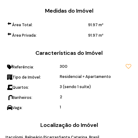
Medidas do Imóvel
Área Total:
91
.97
m²
Área Privada:
91
.97
m²
Características do Imóvel
300
Referência:
Residencial
»
Apartamento
Tipo de Imóvel:
3 (sendo 1 suíte)
Quartos:
2
Banheiros:
1
Vaga:
Localização do Imóvel
Itacolomi
Balneário Piçarras
Santa Catarina, Brasil