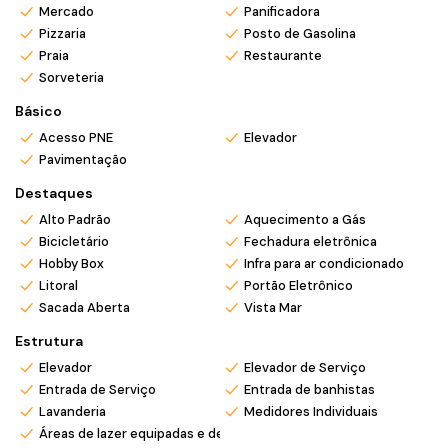
*Atendemos também em finais de semana e feriados com
Mercado
Panificadora
pré agendamento.
Pizzaria
Posto de Gasolina
*Ligue ou envie WhatsApp (47) 9 9705-6188. Siga nosso
Praia
Restaurante
Instagram @mar_negocios.imobiliarios
Sorveteria
Básico
Acesso PNE
Elevador
Pavimentação
Destaques
Alto Padrão
Aquecimento a Gás
Bicicletário
Fechadura eletrônica
Hobby Box
Infra para ar condicionado
Litoral
Portão Eletrônico
Sacada Aberta
Vista Mar
Estrutura
Elevador
Elevador de Serviço
Entrada de Serviço
Entrada de banhistas
Lavanderia
Medidores Individuais
Áreas de lazer equipadas e decoradas