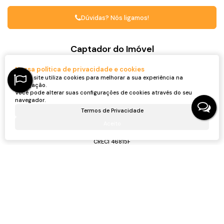
Dúvidas? Nós ligamos!
Captador do Imóvel
Nossa política de privacidade e cookies
Nosso site utiliza cookies para melhorar a sua experiência na
navegação.
Você pode alterar suas configurações de cookies através do seu
navegador.
Termos de Privacidade
Aceito
Ronei Jaciel Ulbrich
CRECI
46815F
+55 (47) 99705-6188
roneijaciel.imoveis@gmail.com
Receber mais Informações
Nome: