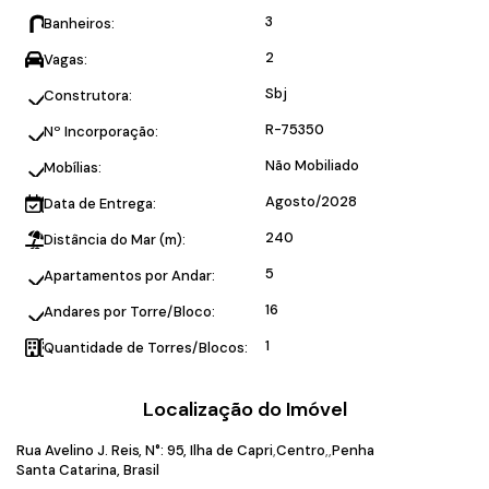
3
Banheiros:
2
Vagas:
Sbj
Construtora:
R-75350
Nº Incorporação:
Não Mobiliado
Mobílias:
Agosto/2028
Data de Entrega:
240
Distância do Mar (m):
5
Apartamentos por Andar:
16
Andares por Torre/Bloco:
1
Quantidade de Torres/Blocos:
Localização do Imóvel
Rua Avelino J. Reis
,
N°:
95
,
Ilha de Capri
Centro
Penha
Santa Catarina, Brasil