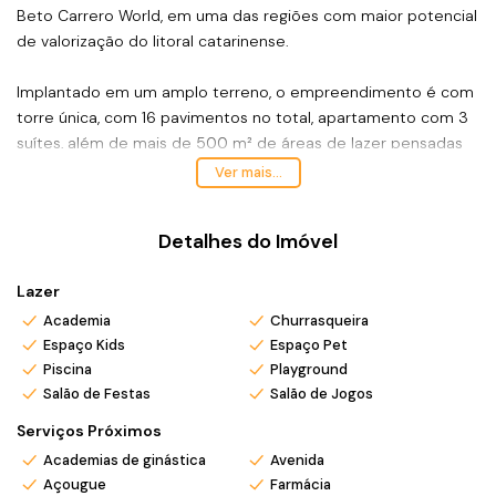
Beto Carrero World, em uma das regiões com maior potencial
de valorização do litoral catarinense.
Implantado em um amplo terreno, o empreendimento é com
torre única, com 16 pavimentos no total, apartamento com 3
suítes, além de mais de 500 m² de áreas de lazer pensadas
para toda a família, localizada na cobertura (Rooftop),
Ver mais...
oferecendo p
iscinas adulto e infantil, espaço gourmet,
academia, playground, brinquedoteca, Espaço Pet
e
Detalhes do Imóvel
diversos ambientes de convivência proporcionam conforto,
praticidade e entretenimento o ano inteiro.
Lazer
Seja para morar, aproveitar momentos em família ou obter
Academia
Churrasqueira
Espaço Kids
Espaço Pet
renda com locações de temporada, o Ilha de Capri reúne
Piscina
Playground
localização estratégica, infraestrutura completa e excelente
Salão de Festas
Salão de Jogos
potencial de rentabilidade em um dos destinos turísticos
mais procurados de Santa Catarina.
Serviços Próximos
Academias de ginástica
Avenida
*Valor e disponibilidade sujeito a confirmação.
Açougue
Farmácia