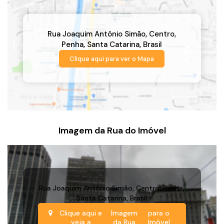
Rua Joaquim Antônio Simão
,
Centro
,
Penha
,
Santa Catarina
,
Brasil
Clique aqui para ver o
Mapa
Imagem da Rua do Imóvel
Rua Joaquim Antônio Simão
,
Centro
,
Penha
,
Santa Catarina
,
Brasil
Clique aqui e
Imagem
para o
veja a
da Rua
Imóvel