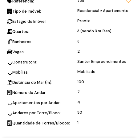
739
Referência:
Residencial
»
Apartamento
Tipo de Imóvel:
Pronto
Estágio do Imóvel:
3 (sendo 3 suítes)
Quartos:
3
Banheiros:
2
Vagas:
Santer Empreendimentos
Construtora:
Mobiliado
Mobílias:
100
Distância do Mar (m):
7
Número do Andar:
4
Apartamentos por Andar:
30
Andares por Torre/Bloco:
1
Quantidade de Torres/Blocos: