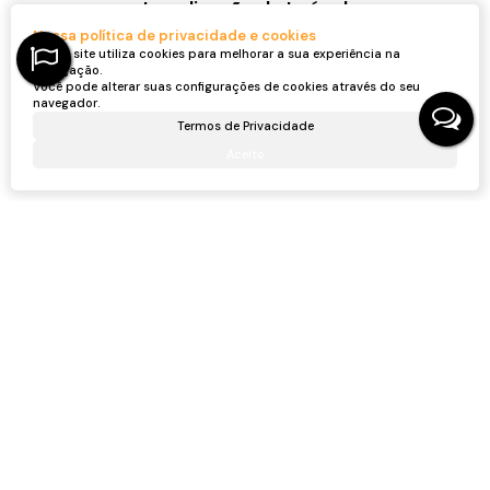
Localização do Imóvel
Nossa política de privacidade e cookies
Rua Joaquim Antônio Simão
Centro
Penha
Santa Catarina, Brasil
Nosso site utiliza cookies para melhorar a sua experiência na
navegação.
Você pode alterar suas configurações de cookies através do seu
navegador.
Dúvidas? Nós ligamos!
Termos de Privacidade
Aceito
Captador do Imóvel
Flavio Massaneiro
CRECI
54698F
+55 (47) 99290-3713
massaneiroinvestimentos@gmail.com