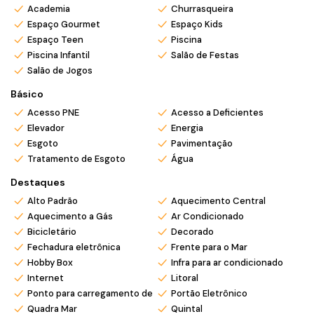
momentos únicos de lazer e convivência.
Academia
Churrasqueira
Espaço Gourmet
Espaço Kids
O condomínio oferece uma estrutura completa de lazer e
Espaço Teen
Piscina
bem-estar, com ambientes pensados para todas as idades.
Piscina Infantil
Salão de Festas
Entre os diferenciais estão piscinas, academia equipada, salão
Salão de Jogos
de festas, espaço gourmet, playground, brinquedoteca,
quadra esportiva e diversas áreas de convivência que tornam
Básico
a rotina ainda mais agradável.
Acesso PNE
Acesso a Deficientes
Além de toda a sofisticação, a localização é um grande
Elevador
Energia
destaque: próxima ao mar e com fácil acesso aos principais
Esgoto
Pavimentação
pontos da região, unindo tranquilidade, conveniência e
Tratamento de Esgoto
Água
excelente potencial de valorização.
Destaques
Uma oportunidade única para morar bem ou investir com
Alto Padrão
Aquecimento Central
segurança em um imóvel de alto padrão no litoral.
Aquecimento a Gás
Ar Condicionado
Bicicletário
Decorado
🌟 Viva com exclusividade em um dos melhores
Fechadura eletrônica
Frente para o Mar
empreendimentos da região!
Hobby Box
Infra para ar condicionado
💬 Entre em contato agora e conheça as condições especiais
Internet
Litoral
para adquirir seu novo lar na praia!
Ponto para carregamento de carro elétrico
Portão Eletrônico
Quadra Mar
Quintal