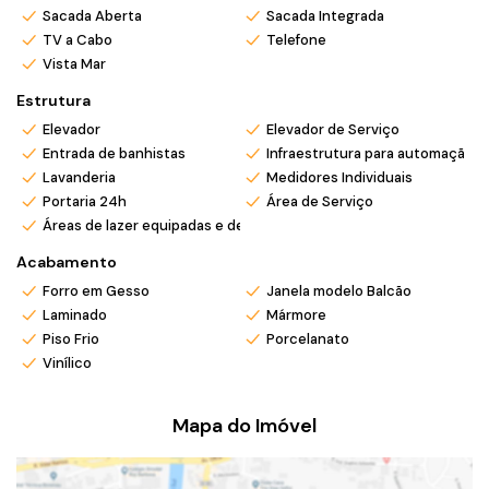
*Valor e disponibilidade sujeito a confirmação.
Sacada Aberta
Sacada Integrada
*Atendemos também em finais de semana e feriados com
TV a Cabo
Telefone
pré agendamento.
Vista Mar
*Ligue ou envie WhatsApp (47) 9 9705-6188. Siga nosso
Estrutura
Instagram @mar_negocios.imobiliarios
Elevador
Elevador de Serviço
Entrada de banhistas
Infraestrutura para automação
Lavanderia
Medidores Individuais
Portaria 24h
Área de Serviço
Áreas de lazer equipadas e decoradas
Acabamento
Forro em Gesso
Janela modelo Balcão
Laminado
Mármore
Piso Frio
Porcelanato
Vinílico
Mapa do Imóvel