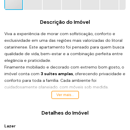
Descrição do Imóvel
Viva a experiência de morar com sofisticação, conforto e
exclusividade em uma das regiões mais valorizadas do litoral
catarinense. Este apartamento foi pensado para quem busca
qualidade de vida, bem-estar e a combinação perfeita entre
elegância e praticidade.
Finamente mobiliado e decorado com extremo bom gosto, o
imóvel conta com
3 suítes amplas
, oferecendo privacidade e
conforto para toda a família. Cada ambiente foi
cuidadosamente planejado, com móveis sob medida,
acabamento refinado, iluminação estratégica e uma
Ver mais...
atmosfera moderna e acolhedora.
A área social integra sala de estar, jantar e cozinha de forma
Detalhes do Imóvel
harmoniosa, criando espaços amplos e convidativos para o
dia a dia ou para receber amigos e familiares. A sacada
Lazer
gourmet complementa a experiência, proporcionando