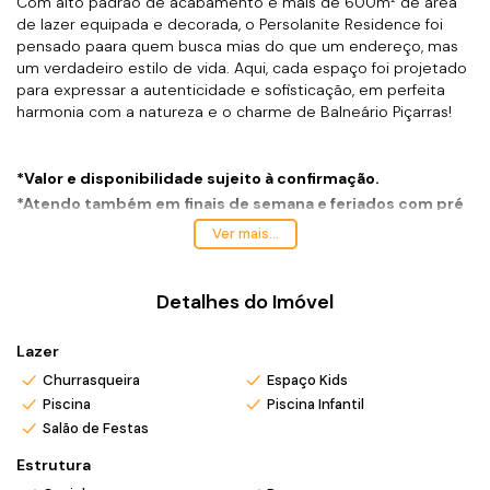
Com alto padrão de acabamento e mais de 600m² de área
de lazer equipada e decorada, o Persolanite Residence foi
pensado paara quem busca mias do que um endereço, mas
um verdadeiro estilo de vida. Aqui, cada espaço foi projetado
para expressar a autenticidade e sofisticação, em perfeita
harmonia com a natureza e o charme de Balneário Piçarras!
*Valor e disponibilidade sujeito à confirmação.
*Atendo também em finais de semana e feriados com pré
agendamento.
Ver mais...
*Ligue ou envie WhatsApp (47) 9 9705-6188. Siga meu
Detalhes do Imóvel
Instagram @ronei_jaciel
Lazer
Churrasqueira
Espaço Kids
Piscina
Piscina Infantil
Salão de Festas
Estrutura