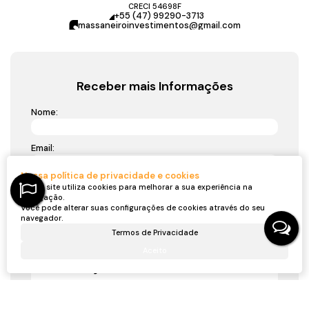
CRECI
54698F
+55 (47) 99290-3713
massaneiroinvestimentos@gmail.com
Receber mais Informações
Nome:
Email:
Nossa política de privacidade e cookies
Telefone:
Nosso site utiliza cookies para melhorar a sua experiência na
navegação.
Você pode alterar suas configurações de cookies através do seu
navegador.
Mensagem:
Termos de Privacidade
Aceito