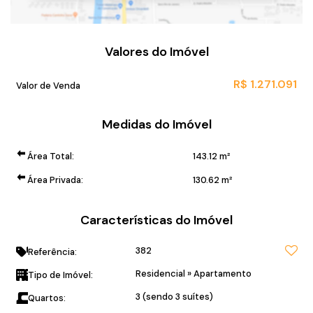
Valores do Imóvel
R$
1.271.091
Valor de Venda
Medidas do Imóvel
Área Total:
143
.12
m²
Área Privada:
130
.62
m²
Características do Imóvel
382
Referência:
Residencial
»
Apartamento
Tipo de Imóvel:
3 (sendo 3 suítes)
Quartos: