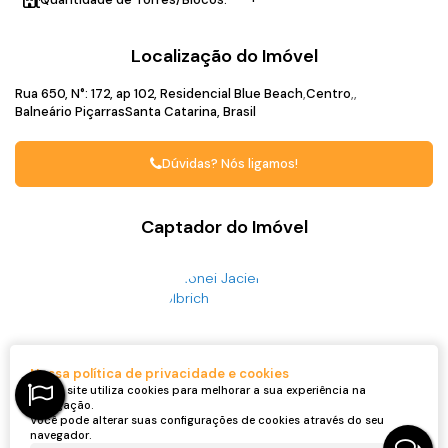
Localização do Imóvel
Rua 650
,
N°:
172
,
ap 102
,
Residencial Blue Beach
Centro
Balneário Piçarras
Santa Catarina, Brasil
Dúvidas? Nós ligamos!
Captador do Imóvel
Nossa política de privacidade e cookies
Nosso site utiliza cookies para melhorar a sua experiência na
Ronei Jaciel Ulbrich
navegação.
CRECI
46815F
Você pode alterar suas configurações de cookies através do seu
+55 (47) 99705-6188
navegador.
roneijaciel.imoveis@gmail.com