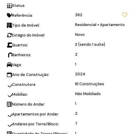
Status:
Com terraço privativo
262
Referência:
Residencial
»
Apartamento
Tipo de Imóvel:
Novo
Estágio do Imóvel:
3 (sendo 1 suíte)
Quartos:
2
Banheiros:
1
Vaga:
2024
Ano de Construção:
Rl Construções
Construtora:
Não Mobiliado
Mobílias:
1
Número do Andar:
2
Apartamentos por Andar:
7
Andares por Torre/Bloco:
1
Quantidade de Torres/Blocos: