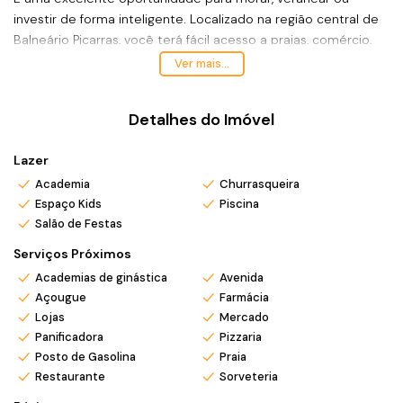
investir de forma inteligente. Localizado na região central de
Balneário Piçarras, você terá fácil acesso a praias, comércio,
restaurantes e serviços essenciais.
Ver mais...
Esse apartamento em questão, oferece um terraço privativo,
perfeito para momentos de relaxamento e lazer, além de
Detalhes do Imóvel
áreas comuns bem planejadas, como piscina e espaços de
convivência.
Lazer
Analisa permutas;
Academia
Churrasqueira
Espaço Kids
Piscina
Financia;
Salão de Festas
Possibilidade de parcelamento direto com o proprietário;
Serviços Próximos
*Valor e disponibilidade sujeito a confirmação.
Academias de ginástica
Avenida
*Atendo também em finais de semana e feriados com pré
Açougue
Farmácia
agendamento.
Lojas
Mercado
*Ligue ou envie WhatsApp (47) 9 9705-6188. Siga meu
Panificadora
Pizzaria
Instagram @ronei_jaciel
Posto de Gasolina
Praia
Restaurante
Sorveteria