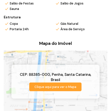
também conta com um sistema de captação de água da
Salão de Festas
Salão de Jogos
chuva, gerador de energia elétrica para urgências em áreas
Sauna
comuns.
Estrutura
Solicite mais detalhes e conheça por completo, esse
empreendimento pode lhe encantar!
Copa
Gás Natural
*Valor e disponibilidade sujeito a confirmação.
Portaria 24h
Área de Serviço
*Atendo também em finais de semana e feriados com pré
agendamento.
Mapa do Imóvel
*Ligue ou envie WhatsApp (47) 9 9705-6188. Siga meu
Instagram @ronei_jaciel
CEP: 88385-000
,
Penha
,
Santa Catarina
,
Brasil
Clique aqui para ver o
Mapa