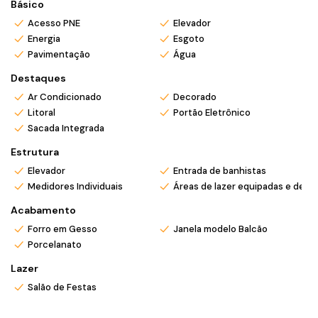
*Atendemos também em finais de semana e feriados com
Básico
pré agendamento.
Acesso PNE
Elevador
*Ligue ou envie WhatsApp (47) 9 9705-6188. Siga nosso
Energia
Esgoto
Instagram @mar_negocios.imobiliarios
Pavimentação
Água
Destaques
Ar Condicionado
Decorado
Litoral
Portão Eletrônico
Sacada Integrada
Estrutura
Elevador
Entrada de banhistas
Medidores Individuais
Áreas de lazer equipadas e deco
Acabamento
Forro em Gesso
Janela modelo Balcão
Porcelanato
Lazer
Salão de Festas