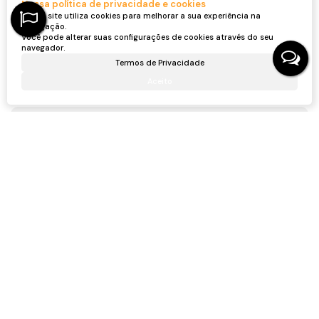
Nossa política de privacidade e cookies
Nosso site utiliza cookies para melhorar a sua experiência na
navegação.
Você pode alterar suas configurações de cookies através do seu
Ronei Jaciel Ulbrich
navegador.
CRECI
46815F
Termos de Privacidade
+55 (47) 99705-6188
roneijaciel.imoveis@gmail.com
Aceito
Receber mais Informações
Nome:
Email:
Telefone:
Mensagem: