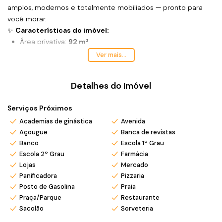
amplos, modernos e totalmente mobiliados — pronto para
você morar.
✨
Características do imóvel:
Área privativa:
92 m²
3 dormitórios
, sendo
1 suíte
Ver mais...
2 banheiros
1 vaga de garagem
Detalhes do Imóvel
Ar-condicionado instalado
100% mobiliado
, com móveis planejados e decoração
Serviços Próximos
Cozinha completa e integrada à sala de estar e jantar
Academias de ginástica
Ambientes iluminados e bem ventilados
Avenida
Açougue
Banca de revistas
Condomínio com Salão de Festas.
Banco
Escola 1º Grau
📍
Localização privilegiada:
Escola 2º Grau
Farmácia
Situado
no coração de Balneário Piçarras
, próximo à praia,
Lojas
Mercado
supermercados, restaurantes, farmácias e com fácil acesso às
Panificadora
Pizzaria
principais vias. Um local perfeito para quem busca qualidade
Posto de Gasolina
Praia
de vida e conveniência.
Praça/Parque
Restaurante
Sacolão
Sorveteria
*Valor e disponibilidade sujeito a confirmação.