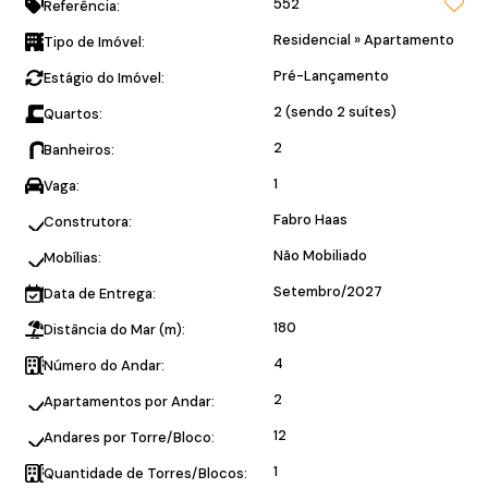
552
Referência:
Residencial
»
Apartamento
Tipo de Imóvel:
Pré-Lançamento
Estágio do Imóvel:
2 (sendo 2 suítes)
Quartos:
2
Banheiros:
1
Vaga:
Fabro Haas
Construtora:
Não Mobiliado
Mobílias:
Setembro/2027
Data de Entrega:
180
Distância do Mar (m):
4
Número do Andar:
2
Apartamentos por Andar:
12
Andares por Torre/Bloco:
1
Quantidade de Torres/Blocos: