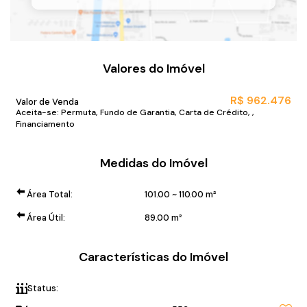
Valores do Imóvel
R$
962.476
Valor de Venda
Aceita-se: Permuta, Fundo de Garantia, Carta de Crédito, ,
Financiamento
Medidas do Imóvel
Área Total:
101
.00
~ 110
.00
m²
Área Útil:
89
.00
m²
Características do Imóvel
Status:
180 metros da Praia Central