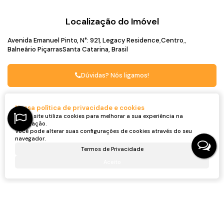
Localização do Imóvel
Avenida Emanuel Pinto
,
N°:
921
,
Legacy Residence
Centro
Balneário Piçarras
Santa Catarina, Brasil
Dúvidas? Nós ligamos!
Captador do Imóvel
Nossa política de privacidade e cookies
Nosso site utiliza cookies para melhorar a sua experiência na
navegação.
Você pode alterar suas configurações de cookies através do seu
navegador.
Termos de Privacidade
Aceito
Ronei Jaciel Ulbrich
CRECI
46815F
+55 (47) 99705-6188
roneijaciel.imoveis@gmail.com