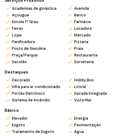
Serviços Próximos
Academias de ginástica
Avenida
💰
Condições especiais de pagamento
Açougue
Banco
🏡 Ideal para moradia ou como segunda residência
Escola 1º Grau
Farmácia
📈 Alta valorização e excelente opção para aluguel por
Feiras
Locadora
temporada
Lojas
Mercado
📞
Agende sua visita e venha conhecer pessoalmente esse
Panificadora
Pizzaria
espaço incrível a poucos passos do mar!
Posto de Gasolina
Praia
Praça/Parque
Restaurante
Sacolão
Sorveteria
*Valor e disponibilidade sujeito a confirmação.
*Atendo também em finais de semana e feriados com pré
Destaques
agendamento.
Decorado
Hobby Box
*Ligue ou envie WhatsApp (47) 9 9705-6188. Siga nosso
Infra para ar condicionado
Litoral
Instagram @mar_negocios.imobiliarios
Portão Eletrônico
Sacada Integrada
Sistema de Incêndio
Vista Mar
Básico
Elevador
Energia
Esgoto
Pavimentação
Tratamento de Esgoto
Água