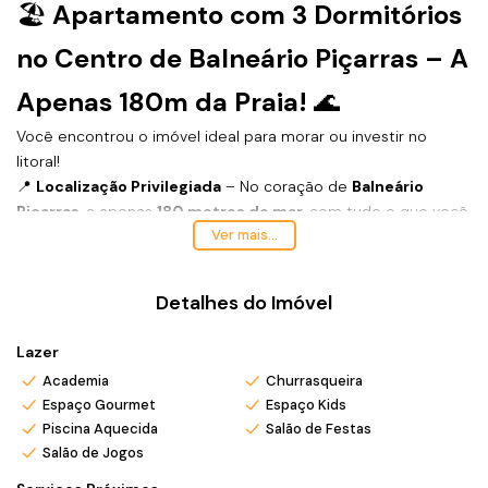
🏖️
Apartamento com 3 Dormitórios
no Centro de Balneário Piçarras – A
Apenas 180m da Praia!
🌊
Você encontrou o imóvel ideal para morar ou investir no
litoral!
📍
Localização Privilegiada
– No coração de
Balneário
Piçarras
, a apenas
180 metros do mar
, com tudo o que você
Ver mais...
precisa ao redor: mercados, farmácias, restaurantes e
comércios em geral.
Detalhes do Imóvel
🛏️ 2
Dormitórios (sendo 2 suíte)
📐 Planta bem distribuída, com excelente iluminação natural
Lazer
🚗 1 vaga de garagem
Academia
Churrasqueira
🍽️ Cozinha integrada com sala de estar/jantar
Espaço Gourmet
Espaço Kids
🌬️ Espera para ar condicionado split
Piscina Aquecida
Salão de Festas
🏢 Edifício com elevador e infraestrutura moderna e área de
Salão de Jogos
lazer, com academia, brinquedoteca, salão de festas e salão
de jogos, além da piscina com deck.