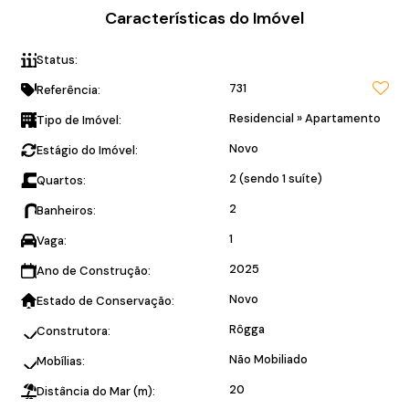
Características do Imóvel
Status:
Home Club
731
Referência:
Residencial
»
Apartamento
Tipo de Imóvel:
Novo
Estágio do Imóvel:
2 (sendo 1 suíte)
Quartos:
2
Banheiros:
1
Vaga:
2025
Ano de Construção:
Novo
Estado de Conservação:
Rôgga
Construtora:
Não Mobiliado
Mobílias:
20
Distância do Mar (m):