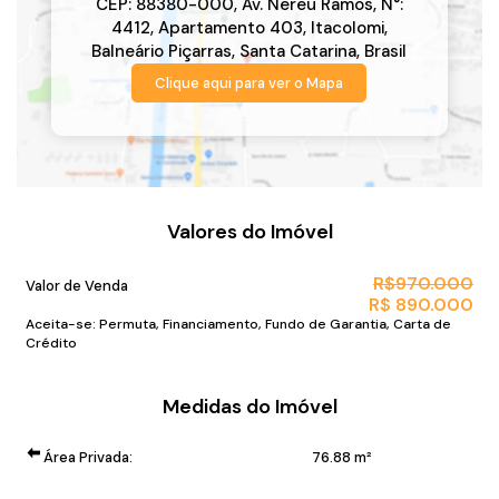
CEP: 88380-000
,
Av. Nereu Ramos
,
N°:
4412
,
Apartamento 403
,
Itacolomi
,
Balneário Piçarras
,
Santa Catarina
,
Brasil
Clique aqui para ver o
Mapa
Valores do Imóvel
R$
970.000
Valor de Venda
R$
890.000
Aceita-se: Permuta, Financiamento, Fundo de Garantia, Carta de
Crédito
Medidas do Imóvel
Área Privada:
76
.88
m²