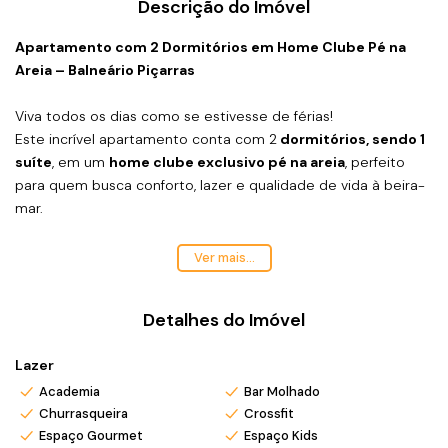
Descrição do Imóvel
Apartamento com 2 Dormitórios em Home Clube Pé na
Areia – Balneário Piçarras
Viva todos os dias como se estivesse de férias!
Este incrível apartamento conta com 2
dormitórios, sendo 1
suíte
, em um
home clube exclusivo pé na areia
, perfeito
para quem busca conforto, lazer e qualidade de vida à beira-
mar.
O empreendimento foi pensado para proporcionar
lazer o
Ver mais...
ano inteiro para toda a família
, com uma estrutura completa
e sofisticada:
Detalhes do Imóvel
🏖
Acesso direto à praia
🏊
Piscina de borda infinita com vista para o mar
Lazer
♨️
Piscina aquecida
🎉
Salão de festas
Academia
Bar Molhado
Churrasqueira
Crossfit
💪
Academia equipada
Espaço Gourmet
Espaço Kids
🎮
Salão de jogos