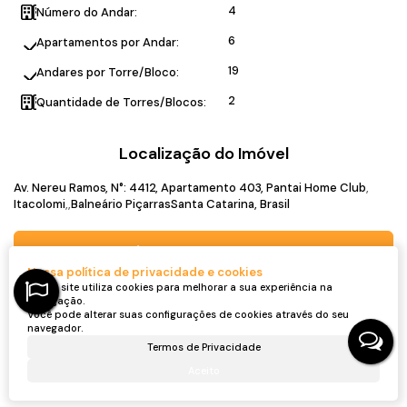
4
Número do Andar:
6
Apartamentos por Andar:
19
Andares por Torre/Bloco:
2
Quantidade de Torres/Blocos:
Localização do Imóvel
Av. Nereu Ramos
,
N°:
4412
,
Apartamento 403
,
Pantai Home Club
Itacolomi
Balneário Piçarras
Santa Catarina, Brasil
Dúvidas? Nós ligamos!
Nossa política de privacidade e cookies
Nosso site utiliza cookies para melhorar a sua experiência na
navegação.
Captador do Imóvel
Você pode alterar suas configurações de cookies através do seu
navegador.
Termos de Privacidade
Aceito