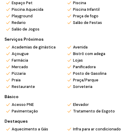
Espaço Pet
Piscina
🍷
Espaços gourmet
Piscina Aquecida
Piscina Infantil
🌴 E muito mais para você aproveitar cada momento
Playground
Praça de fogo
Redario
Salão de Festas
Tudo isso em
Balneário Piçarras
, uma das praias mais
Salão de Jogos
desejadas do litoral catarinense, unindo tranquilidade,
valorização imobiliária e excelente qualidade de vida.
Serviços Próximos
📍 Ideal para morar, veranear ou investir.
Academias de ginástica
Avenida
✨ Seu novo estilo de vida começa aqui!
Açougue
Bistrô com adega
Farmácia
Lojas
*Valor e disponibilidade sujeito a confirmação.
Mercado
Panificadora
*Atendemos também em finais de semana e feriados com
Pizzaria
Posto de Gasolina
pré agendamento.
Praia
Praça/Parque
*Ligue ou envie WhatsApp (47) 9 9705-6188. Siga nosso
Restaurante
Sorveteria
Instagram @mar_negocios.imobiliarios
Básico
Acesso PNE
Elevador
Pavimentação
Tratamento de Esgoto
Destaques
Aquecimento a Gás
Infra para ar condicionado