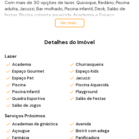
Com mais de 30 opções de lazer, Quiosque, Redário, Piscina
adulta, Jacuzzi, Bar molhado, Piscina infantil, Deck, Salão de
festas, Piscina coberta aquecida, Academia e Espaço
gourmet, Praça, Quadra Poliesportiva, Espaço kids, Playground ,
Ver mais...
Espaço pet, Boulevard, Salão de jogos, acesso à praia pelo
deck de madeira.
Facilidades de acesso tanto pela BR-101 como pelo aeroporto
Detalhes do Imóvel
de Navegantes, distante apenas 12 km, e o rápido acesso ao
parque Beto Carrero World.
Lazer
Ótima opção para você que busca um refúgio para passar
suas férias, assim como para rentabilizar na locação.
Academia
Churrasqueira
Espaço Gourmet
Espaço Kids
*Valor e disponibilidade sujeito a confirmação.
Espaço Pet
Jacuzzi
*Atendo também em finais de semana e feriados com pré
Piscina
Piscina Aquecida
agendamento.
Piscina Infantil
Playground
*Ligue ou envie WhatsApp (47) 9 9705-6188. Siga meu
Quadra Esportiva
Salão de Festas
Salão de Jogos
Instagram @ronei_jaciel
Serviços Próximos
Academias de ginástica
Avenida
Açougue
Bistrô com adega
Farmácia
Panificadora