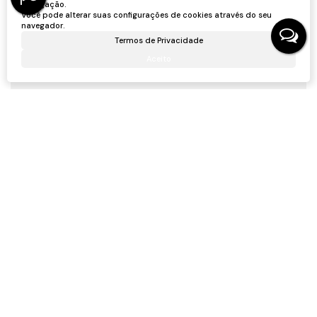
navegação.
Ronei Jaciel Ulbrich
Você pode alterar suas configurações de cookies através do seu
navegador.
CRECI
46815F
+55 (47) 99705-6188
Termos de Privacidade
roneijaciel.imoveis@gmail.com
Aceito
Receber mais Informações
Nome:
Email:
Telefone:
Mensagem: