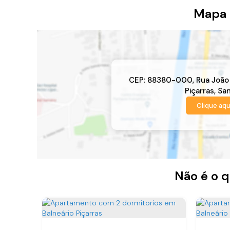
Mapa 
CEP: 88380-000
,
Rua João
Piçarras
,
San
Clique aqu
Não é o q