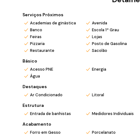
Se você busca conforto, praticidade e proximidade com 
Entre em contato para mais informações e agende sua v
Serviços Próximos
Academias de ginástica
Avenida
*Valor e disponibilidade sujeito a confirmação.
Banco
Escola 1º Grau
*Atendemos também em finais de semana e feriado
Feiras
Lojas
*Ligue ou envie WhatsApp (47) 9 9705-6188. Siga n
Pizzaria
Posto de Gasolina
Restaurante
Sacolão
Básico
Acesso PNE
Energia
Água
Destaques
Ar Condicionado
Litoral
Estrutura
Entrada de banhistas
Medidores Individuais
Acabamento
Forro em Gesso
Porcelanato