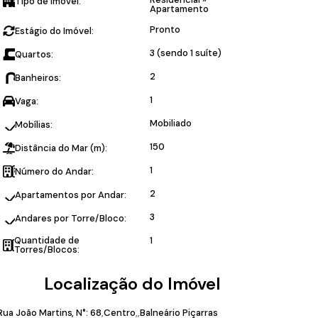
Tipo de Imóvel:
Apartamento
Pronto
Estágio do Imóvel:
3 (sendo 1 suíte)
Quartos:
2
Banheiros:
1
Vaga:
Mobiliado
Mobílias:
150
Distância do Mar (m):
1
Número do Andar:
2
Apartamentos por Andar:
3
Andares por Torre/Bloco:
Quantidade de
1
Torres/Blocos:
Localização do Imóvel
Rua João Martins
,
N°:
68
Centro
Balneário Piçarras