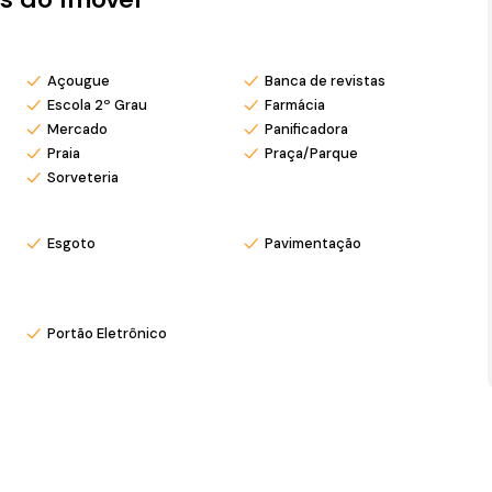
o mar, este é o imóvel ideal!
isita! 🏠✨
Açougue
Banca de revistas
Escola 2º Grau
Farmácia
s com pré agendamento.
Mercado
Panificadora
osso Instagram @mar_negocios.imobiliarios
Praia
Praça/Parque
Sorveteria
Esgoto
Pavimentação
Portão Eletrônico