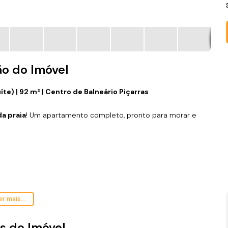
ão do Imóvel
te) | 92 m² | Centro de Balneário Piçarras
a praia
! Um apartamento completo, pronto para morar e
r mais...
estaurantes, farmácias, comércios e a poucos passos da orla.
s do Imóvel