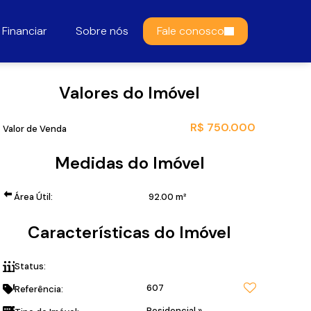
Financiar
Sobre nós
Fale conosco
Valores do Imóvel
R$
750.000
Valor de Venda
Medidas do Imóvel
Área Útil:
92
.00
m²
Características do Imóvel
Status:
Pronto para morar!
607
Referência:
Residencial
»