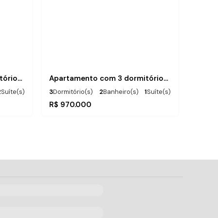
Apartamento com 2 dormitórios em Balneário Piçarras
Apartamento com 3 dormitórios em Balneário Piçarras
2
Suíte(s)
3
Dormitório(s)
2
Banheiro(s)
1
Suíte(s)
1
Vaga(s)
1
Vaga(s)
250m
Distância do Mar
R$
970.000
Útil:
.00
.00
92
m²
89
m²