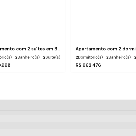
Apartamento com 2 suítes em Balneário Piçarras
ório(s)
2
Banheiro(s)
2
Suíte(s)
2
Dormitório(s)
2
Banheiro(s)
.00
1
Vaga(s)
Total:
.00
.00
m²
101
~ 110
m²
.998
R$
962.476
istância do Mar
Útil:
.00
180m
Distância do Mar
Útil:
73
m²