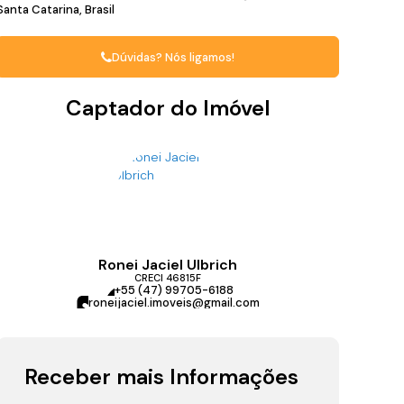
Santa Catarina, Brasil
Dúvidas? Nós ligamos!
Captador do Imóvel
Ronei Jaciel Ulbrich
CRECI
46815F
+55 (47) 99705-6188
roneijaciel.imoveis@gmail.com
Receber mais Informações