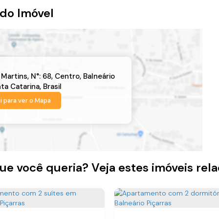
do Imóvel
 Martins
,
N°:
68
,
Centro
,
Balneário
ta Catarina
,
Brasil
i para ver o
Mapa
ue você queria? Veja estes imóveis rel