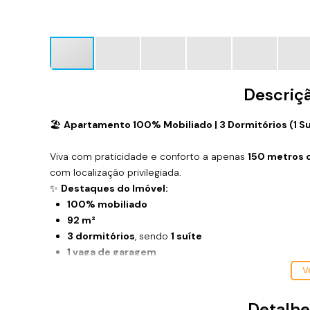
Descriç
🏖️
Apartamento 100% Mobiliado | 3 Dormitórios (1 Suí
Viva com praticidade e conforto a apenas
150 metros d
com localização privilegiada.
✨
Destaques do Imóvel:
100% mobiliado
92 m²
3 dormitórios
, sendo
1 suíte
1 vaga de garagem
📍
Localização Perfeita
Ve
No
centro de Balneário Piçarras
, perto de mercados, r
Ideal tanto para moradia quanto para investimento.
Detalhe