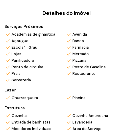
*Valor e disponibilidade sujeito a remessa.
Detalhes do Imóvel
*Atendo também em finais de semana e feriados com pré
agendamento.
Serviços Próximos
*Ligue ou envie WhatsApp (47) 9 9705-6188. Siga meu
Instagram @ronei_jaciel
Academias de ginástica
Avenida
Açougue
Banco
Escola 1º Grau
Farmácia
Lojas
Mercado
Panificadora
Pizzaria
Ponto de circular
Posto de Gasolina
Praia
Restaurante
Sorveteria
Lazer
Churrasqueira
Piscina
Estrutura
Cozinha
Cozinha Americana
Entrada de banhistas
Lavanderia
Medidores Individuais
Área de Serviço