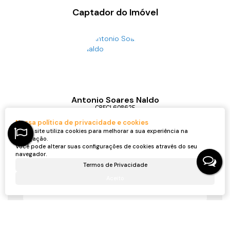
Captador do Imóvel
Antonio Soares Naldo
CRECI
60862F
+55 (47) 98434-2911
antonionaldo.imoveis@gmail.com
Nossa política de privacidade e cookies
Nosso site utiliza cookies para melhorar a sua experiência na
navegação.
Você pode alterar suas configurações de cookies através do seu
navegador.
Receber mais Informações
Termos de Privacidade
Aceito
Nome:
Email: