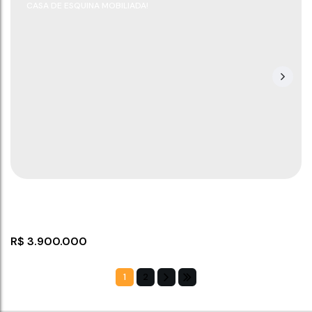
CASA DE ESQUINA MOBILIADA!
Casa com Sobrado Centro Barra Velha
Rua Jamel Dippe,
,
N°:
387
,
Sobrado
,
Centro
,
Barra Velha
,
Santa Catarina
,
Brasil
3
3
1
1
2
500m
252
m²
300
m²
.00
.00
R$
3.900.000
1
2