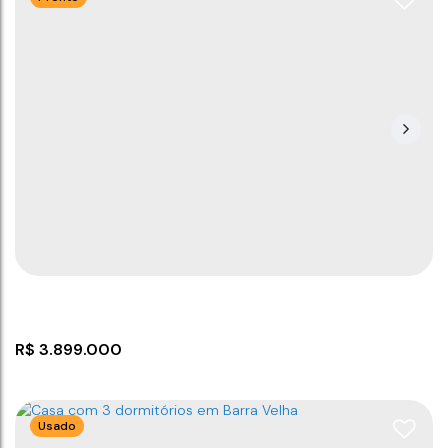
Casa frente mar
CEP: 88390-000
,
Rua da praia
,
N°:
180
,
Itajuba
,
Barra
Velha
,
Santa Catarina
,
Brasil
3
3
261
m²
1
1
140
m²
3
100m
.00
.00
R$
3.899.000
Usado