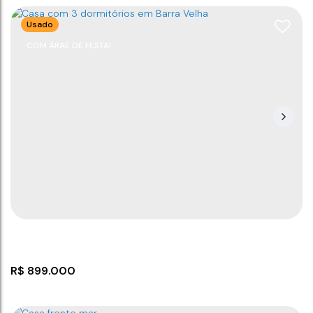
Usado
COM ÁRAE DE FESTA!
Casa com 05 dormitórios em Itajuba!
CEP: 88390-000
,
Rua Biguacú
,
Itajuba
,
Barra Velha
,
Santa Catarina
,
Brasil
5
3
251
m²
300
m²
3
650m
.00
.00
R$
899.000