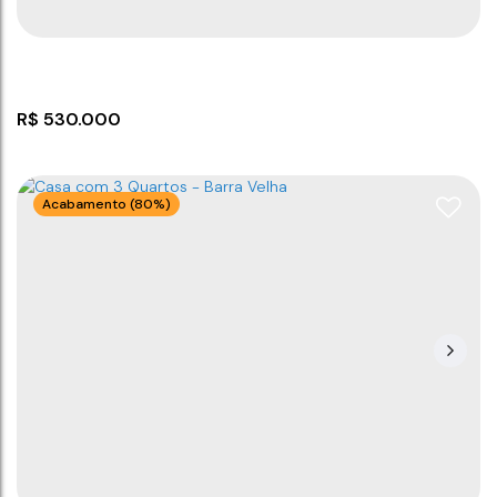
R$
530.000
Acabamento (80%)
Casa nova com 3 dormitórios em Barra Velha
CEP: 88390-000
,
R Aldo Kath
,
Nova Barra Velha
,
Barra
Velha
,
Santa Catarina
,
Brasil
3
2
116
m²
1
224
m²
.00
.00