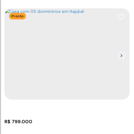
Pronto
Casa com 3 dormitórios!
CEP: 88390-000
,
Rua Alfredo tavares
,
Itajuba
,
Barra
Velha
,
Santa Catarina
,
Brasil
3
2
78
m²
1
90
m²
3
90
m²
.00
.00
.00
R$
799.000