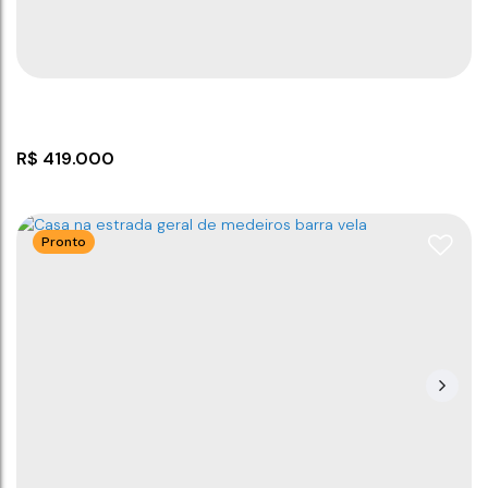
2
1
63
m²
63
m²
2
150
m²
.00
.00
.00
R$
419.000
Pronto
Casa com 2 dormitórios!
CEP: 88390-000
,
Itajuba
,
Barra Velha
,
Santa Catarina
,
Brasil