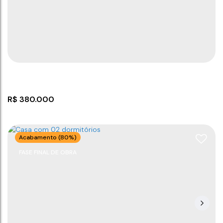
CEP: 88390-000
,
Rua Dona Carlota
,
N°:
519
,
Casa 3
,
Quinta dos Açorianos
,
Barra Velha
,
Santa Catarina
,
Brasil
2
1
2
2000m
45
m²
125
m²
.00
.00
R$
380.000
Acabamento (80%)
FASE FINAL DE OBRA
Casa com 2 dormitórios em Itajuba Barra Velha