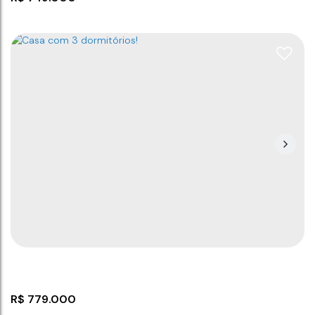
Casa com 3 dormitórios!
CEP: 88390-000
,
Rua Gildo Cabral
,
N°:
701
,
Casa
,
Itajuba
,
Barra Velha
,
Santa Catarina
,
Brasil
3
2
145
m²
145
m²
3
700m
348
m²
.00
.00
.00
R$
779.000