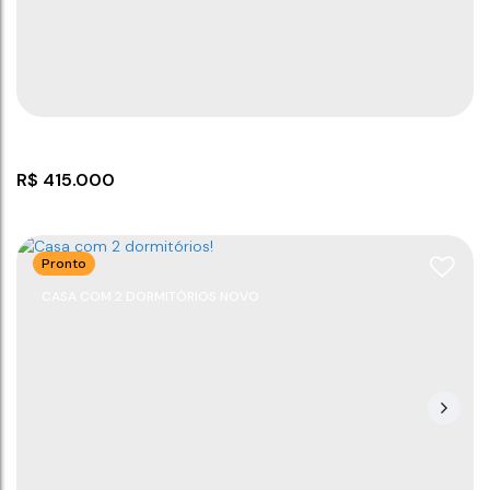
CEP: 88390-000
,
Rua Eli Antônio Xavier
,
N°:
132
,
Casa B
,
Itajuba
,
Barra Velha
,
Santa Catarina
,
Brasil
2
2
1
2
900m
54
m²
.00
R$
415.000
Pronto
CASA COM 2 DORMITÓRIOS NOVO
Casa com 02 dormitórios
CEP: 88390-000
,
Barra Velha
,
Santa Catarina
,
Brasil