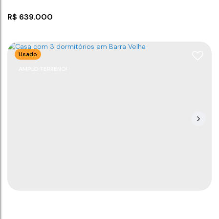
R$
639.000
Usado
AMPLO TERRENO!
Casa com 01 suíte + 01 dormitório
CEP: 88390-000
,
Próximo a mecânica Joinville
,
Itajuba
,
Barra Velha
,
Santa Catarina
,
Brasil
3
2
75
m²
1
75
m²
1
300
m²
.00
.00
.00