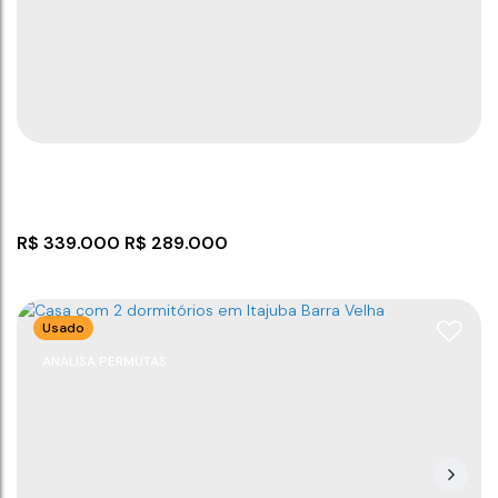
CEP: 88390-000
,
Rua João Basílio de Borba
,
N°:
59
,
Casa
,
Praia do Grant
,
Barra Velha
,
Santa Catarina
,
Brasil
2
2
55
m²
1
1
93
m²
2
1200m
55
m²
.00
.00
.00
R$
339.000
R$
289.000
Usado
ANALISA PERMUTAS
Casa com 2 dormitórios na Quinta dos Açorianos