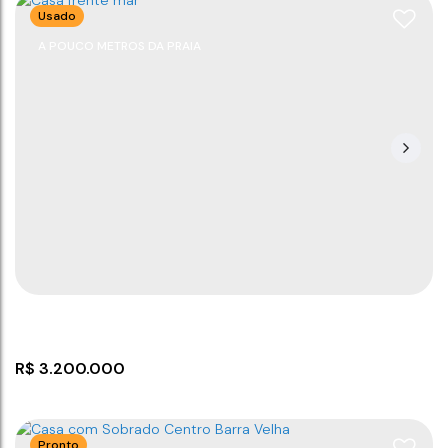
Usado
A POUCO METROS DA PRAIA
Casa com 3 dormitórios em Barra Velha
CEP: 88390-000
,
Rua Arnaldo Tavares
,
N°:
894
,
Itajuba
,
Barra Velha
,
Santa Catarina
,
Brasil
3
3
1
168
m²
3
950m
168
m²
300
m²
.00
.00
.00
R$
3.200.000
Pronto