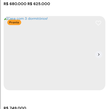
R$
680.000
R$
625.000
Pronto
Casa com 3 dormitórios em Barra Velha
CEP: 88390-000
,
Itajuba
,
Barra Velha
,
Santa Catarina
,
Brasil
3
2
130
m²
130
m²
4
372
m²
.00
.00
.00
R$
749.000