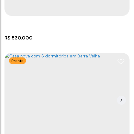
2
2
61
m²
1
141
m²
1
800m
120
m²
6
m
.00
.00
.00
.00
R$
530.000
Pronto
Casa na estrada geral de medeiros barra vela
CEP: 88390-000
,
Estrada Geral Medeiros
,
N°:
247
,
Casa
,
Itajuba II
,
Barra Velha
,
Santa Catarina
,
Brasil
3
2
1
5
3m
90
m²
450
m²
.00
.00