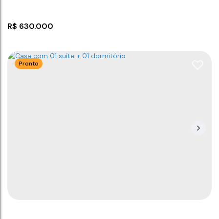
R$
630.000
Pronto
Casa térrea com 3 dormitórios
CEP: 88390-000
,
R. dois mil e dezenove
,
N°:
265
,
Nova
Barra Velha
,
Barra Velha
,
Santa Catarina
,
Brasil
3
2
1
220
m²
2
80
m²
.00
.00