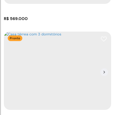
R$
569.000
Pronto
Casa com 3 Quartos - Barra Velha
CEP: 88390-000
,
Barra Velha
,
Santa Catarina
,
Brasil
3
2
1
1
2
500m
79
m²
150
m²
.00
.00