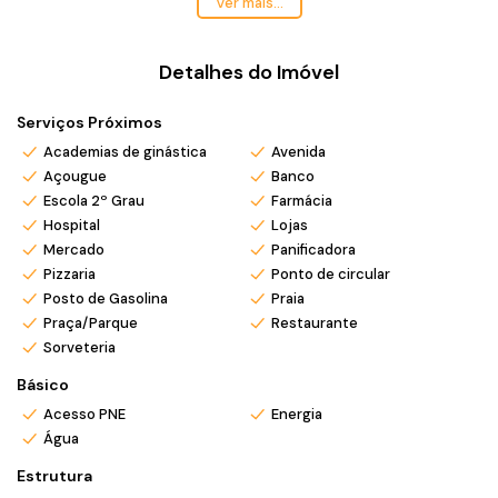
Ver mais...
📍 Itajuba – Barra Velha/SC
🛏 3 dormitórios sendo 1 suíte
Detalhes do Imóvel
📐 Terreno amplo com aproximadamente 150m²
🌿 Espaço na frente e fundos
Serviços Próximos
🚗 Excelente potencial para área de lazer
🏡 Ótima opção para morar ou investir no litoral
Academias de ginástica
Avenida
Açougue
Banco
Escola 2º Grau
Farmácia
📍 Ideal para morar, veranear ou investir.
Hospital
Lojas
✨ Seu novo estilo de vida começa aqui!
Mercado
Panificadora
Pizzaria
Ponto de circular
*Valor e disponibilidade sujeito a confirmação.
Posto de Gasolina
Praia
*Atendemos também em finais de semana e feriados com
Praça/Parque
Restaurante
pré agendamento.
Sorveteria
*Ligue ou envie WhatsApp (47) 9 9705-6188. Siga nosso
Instagram @mar_negocios.imobiliarios
Básico
Acesso PNE
Energia
Água
Estrutura