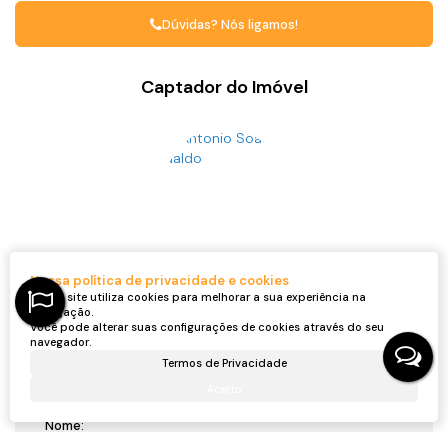
Dúvidas? Nós ligamos!
Captador do Imóvel
Antonio Soares Naldo
CRECI
60862F
Nossa política de privacidade e cookies
+55 (47) 98434-2911
Nosso site utiliza cookies para melhorar a sua experiência na
antonionaldo.imoveis@gmail.com
navegação.
Você pode alterar suas configurações de cookies através do seu
navegador.
Termos de Privacidade
Receber mais Informações
Aceito
Nome: