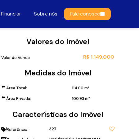
Financiar
Sobre nós
Fale conosco
Valores do Imóvel
R$
1.149.000
Valor de Venda
Medidas do Imóvel
Área Total:
114
.00
m²
Área Privada:
100
.93
m²
Características do Imóvel
327
Referência: