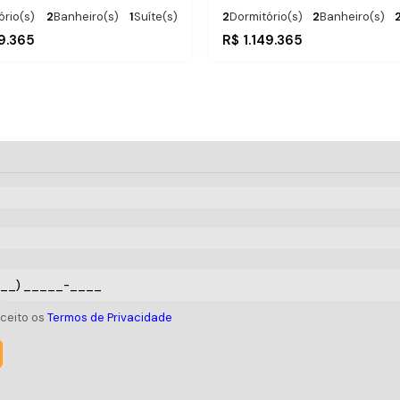
ório(s)
2
Banheiro(s)
1
Suíte(s)
2
Dormitório(s)
2
Banheiro(s)
.00
1
Vaga(s)
Total:
.00
3
m²
86
m²
9.365
R$
1.149.365
stância do Mar
Útil:
.00
50m
Distância do Mar
Útil:
103
m²
aceito os
Termos de Privacidade