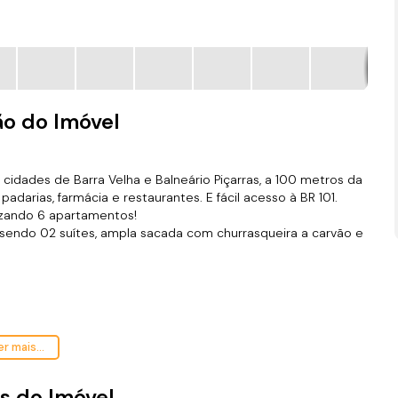
ão do Imóvel
 cidades de Barra Velha e Balneário Piçarras, a 100 metros da
padarias, farmácia e restaurantes. E fácil acesso à BR 101.
zando 6 apartamentos!
sendo 02 suítes, ampla sacada com churrasqueira a carvão e
r mais...
s do Imóvel
om pré agendamento.