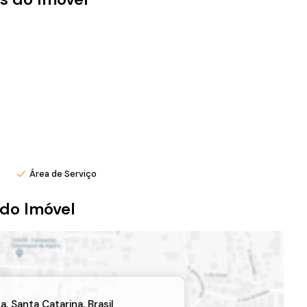
eu Instagram @ronei_jaciel
Área de Serviço
do Imóvel
ha
,
Santa Catarina
,
Brasil