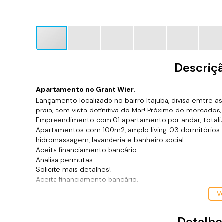
Descriç
Apartamento no Grant Wier.
Lançamento localizado no bairro Itajuba, divisa emtre as
praia, com vista definitiva do Mar! Próximo de mercados, 
Empreendimento com 01 apartamento por andar, totali
Apartamentos com 100m2, amplo living, 03 dormitórios 
hidromassagem, lavanderia e banheiro social.
Aceita financiamento bancário.
Analisa permutas.
Solicite mais detalhes!
Aceita financiamento bancário.
Analisa permutas!
Ve
Entrega prevista para maio/2026!
*Valor e disponibilidade sujeito a confirmação.
Detalhe
*Atendo também em finais de semana e feriados c