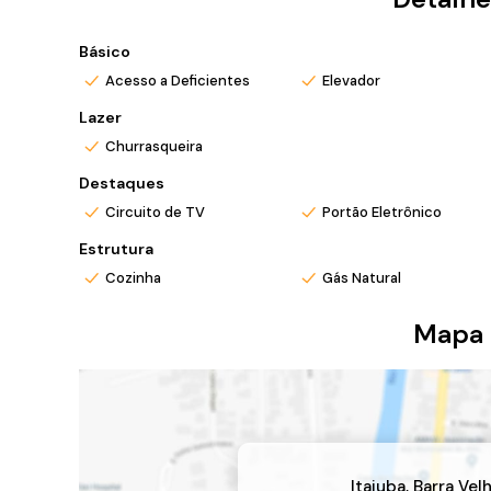
*Ligue ou envie WhatsApp (47) 9 9705-6188. Siga m
Básico
Acesso a Deficientes
Elevador
Lazer
Churrasqueira
Destaques
Circuito de TV
Portão Eletrônico
Estrutura
Cozinha
Gás Natural
Mapa 
Itajuba
,
Barra Vel