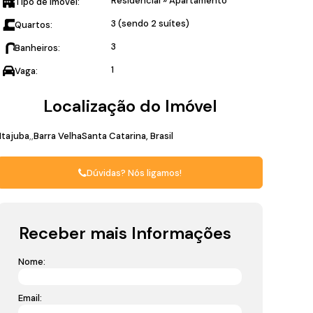
Residencial
»
Apartamento
Tipo de Imóvel:
3 (sendo 2 suítes)
Quartos:
3
Banheiros:
1
Vaga:
Localização do Imóvel
Itajuba
Barra Velha
Santa Catarina, Brasil
Dúvidas? Nós ligamos!
Receber mais Informações
Nome:
Email: