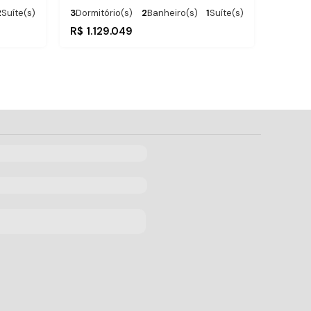
2
Suíte(s)
3
Dormitório(s)
2
Banheiro(s)
1
Suíte(s)
2
Vaga(s)
2
Vaga(s)
150m
Distância do Mar
R$
1.129.049
Útil:
.00
.00
106
m²
86
m²