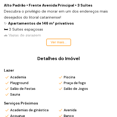
Alto Padrão • Frente Avenida Principal • 3 Suítes
Descubra o privilégio de morar em um dos endereços mais
desejados do litoral catarinense!
✨
Apartamentos de 146 m² privativos
🛏️ 3 Suítes espaçosas
🚗 Vagas de garagem
📍 Localização estratégica – frente à avenida principal de
Ver mais...
Itajuba e esquina com a Avenida Simas.
Detalhes do Imóvel
🌴
Ampla Área de Lazer para toda a família:
🏊‍♂️ Piscina adulto e infantil
Lazer
🔥 Sauna
Academia
Piscina
🏋️ Academia equipada
Playground
Praça de fogo
🎉 Salão de festas
Salão de Festas
Salão de Jogos
🎮 Sala de jogos
Sauna
👶 Brinquedoteca
Serviços Próximos
Ideal para quem busca conforto, sofisticação e qualidade de
vida a poucos minutos do mar.
Academias de ginástica
Avenida
Açougue
Banco