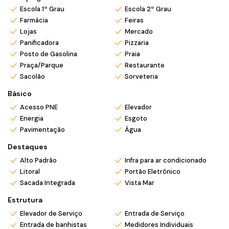
Escola 1º Grau
Escola 2º Grau
✅
Empreendimento com acabamento de alto padrão
Farmácia
Feiras
✅ Segurança e infraestrutura completas
Lojas
Mercado
✅ Ótima valorização e excelente investimento
Panificadora
Pizzaria
📞 Entre em contato agora e agende uma visita!
Posto de Gasolina
Praia
More ou invista no melhor de Barra Velha/SC.
Praça/Parque
Restaurante
Sacolão
Sorveteria
*Valor e disponibilidade sujeito a confirmação.
Básico
*Atendemos também em finais de semana e feriados com
Acesso PNE
Elevador
pré agendamento.
Energia
Esgoto
*Ligue ou envie WhatsApp (47) 9 9705-6188. Siga nosso
Pavimentação
Água
Instagram @mar_negocios.imobiliarios
Destaques
Alto Padrão
Infra para ar condicionado
Litoral
Portão Eletrônico
Sacada Integrada
Vista Mar
Estrutura
Elevador de Serviço
Entrada de Serviço
Entrada de banhistas
Medidores Individuais