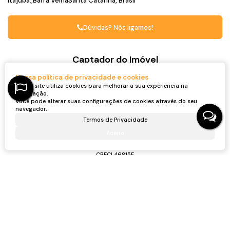
Itajuba
Barra Velha
Santa Catarina, Brasil
Dúvidas? Nós ligamos!
Captador do Imóvel
Nossa política de privacidade e cookies
Nosso site utiliza cookies para melhorar a sua experiência na
navegação.
Você pode alterar suas configurações de cookies através do seu
navegador.
Termos de Privacidade
Aceito
Ronei Jaciel Ulbrich
CRECI
46815F
+55 (47) 99705-6188
roneijaciel.imoveis@gmail.com
Receber mais Informações