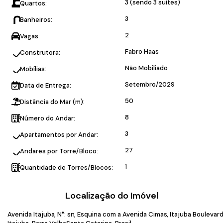
3 (sendo 3 suítes)
Quartos:
3
Banheiros:
2
Vagas:
Fabro Haas
Construtora:
Não Mobiliado
Mobílias:
Setembro/2029
Data de Entrega:
50
Distância do Mar (m):
8
Número do Andar:
3
Apartamentos por Andar:
27
Andares por Torre/Bloco:
1
Quantidade de Torres/Blocos:
Localização do Imóvel
Avenida Itajuba
,
N°:
sn
,
Esquina com a Avenida Cimas
,
Itajuba Boulevar