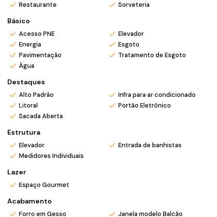
Restaurante
Sorveteria
inesquecíveis com sua família em um ambiente confortável e
acolhedor.
Básico
Acesso PNE
Elevador
💰
Entre em contato
para mais informações e agende sua
Energia
Esgoto
visita!
Pavimentação
Tratamento de Esgoto
Água
*Valor e disponibilidade sujeito a confirmação.
Destaques
*Atendemos também em finais de semana e feriados com
Alto Padrão
Infra para ar condicionado
pré agendamento.
Litoral
Portão Eletrônico
*Ligue ou envie WhatsApp (47) 9 9705-6188. Siga nosso
Sacada Aberta
Instagram @mar_negocios.imobiliarios
Estrutura
Elevador
Entrada de banhistas
Medidores Individuais
Lazer
Espaço Gourmet
Acabamento
Forro em Gesso
Janela modelo Balcão