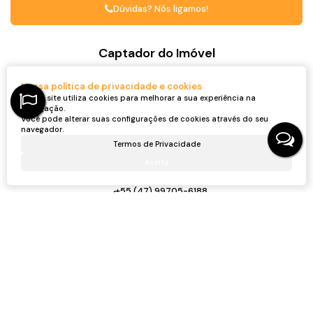
Dúvidas? Nós ligamos!
Captador do Imóvel
Nossa política de privacidade e cookies
Nosso site utiliza cookies para melhorar a sua experiência na
navegação.
Você pode alterar suas configurações de cookies através do seu
navegador.
Termos de Privacidade
Aceito
Ronei Jaciel Ulbrich
CRECI
46815F
+55 (47) 99705-6188
roneijaciel.imoveis@gmail.com
Receber mais Informações
Nome: