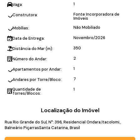
1
Vaga:
Fonte Incorporadora de
Construtora:
Imóveis
Não Mobiliado
Mobílias:
Novembro/2026
Data de Entrega:
350
Distância do Mar (m):
2
Número do Andar:
1
Apartamentos por Andar:
7
Andares por Torre/Bloco:
Quantidade de
1
Torres/Blocos:
Localização do Imóvel
Rua Rio Grande do Sul
,
N°:
396
,
Residencial Ondara
Itacolomi
Balneário Piçarras
Santa Catarina, Brasil