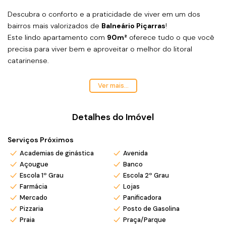
Descubra o conforto e a praticidade de viver em um dos
bairros mais valorizados de
Balneário Piçarras
!
Este lindo apartamento com
90m²
oferece tudo o que você
precisa para viver bem e aproveitar o melhor do litoral
catarinense.
✨
Características do imóvel:
Ver mais...
3 dormitórios, sendo
1 suíte
Living integrando sala de estar, jantar e cozinha
Detalhes do Imóvel
Banheiro social
1 vaga de garagem
Serviços Próximos
Sacada com ótima ventilação e iluminação natural
📍
Localização privilegiada:
Academias de ginástica
Avenida
Açougue
Banco
Bairro
Itacolomi
Escola 1º Grau
Escola 2º Grau
Apenas
350 metros da praia
Farmácia
Lojas
Região tranquila, próxima a mercados, padarias,
Mercado
Panificadora
restaurantes e com fácil acesso à BR-101
Pizzaria
Posto de Gasolina
🌅
Ideal para morar ou investir!
Praia
Praça/Parque
Aproveite a proximidade com o mar e viva momentos