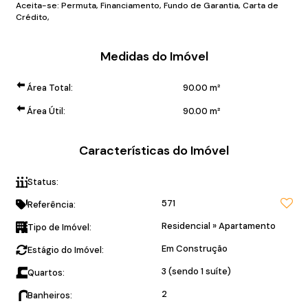
Aceita-se: Permuta, Financiamento, Fundo de Garantia, Carta de
Crédito,
Medidas do Imóvel
Área Total:
90
.00
m²
Área Útil:
90
.00
m²
Características do Imóvel
Status:
Em fase de Obra
571
Referência:
Residencial
»
Apartamento
Tipo de Imóvel:
Em Construção
Estágio do Imóvel:
3 (sendo 1 suíte)
Quartos:
2
Banheiros: