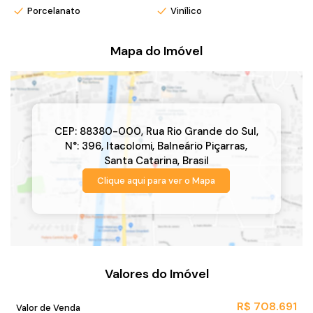
Porcelanato
Vinílico
Mapa do Imóvel
CEP: 88380-000
,
Rua Rio Grande do Sul
,
N°:
396
,
Itacolomi
,
Balneário Piçarras
,
Santa Catarina
,
Brasil
Clique aqui para ver o
Mapa
Valores do Imóvel
R$
708.691
Valor de Venda