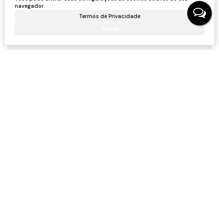
CRECI
46815F
navegador.
+55 (47) 99705-6188
roneijaciel.imoveis@gmail.com
Termos de Privacidade
Aceito
Receber mais Informações
Nome:
Email:
Telefone:
Mensagem: