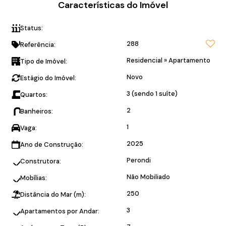
Características do Imóvel
Status:
240 metros da praia
288
Referência:
Residencial
»
Apartamento
Tipo de Imóvel:
Novo
Estágio do Imóvel:
3 (sendo 1 suíte)
Quartos:
2
Banheiros:
1
Vaga:
2025
Ano de Construção:
Perondi
Construtora:
Não Mobiliado
Mobílias:
250
Distância do Mar (m):
3
Apartamentos por Andar: