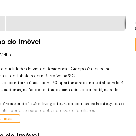
ão do Imóvel
 Velha
 e qualidade de vida, o Residencial Gioppo é a escolha
aia do Tabuleiro, em Barra Velha/SC.
to com torre única, com 70 apartamentos no total, sendo 4
ademia, salão de festas, piscina adulto e infantil, sala de
ios sendo 1 suíte, living integrado com sacada integrada e
inha, perfeito para receber amigos e familiares,
eria separada, lavabo e sacada técnica.
r mais...
s do Imóvel