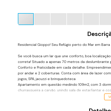
Descriç
Residencial Gioppo! Seu Refúgio perto do Mar em Barra
Se você busca um lar que une conforto, boa localização
correta! Situado a apenas 70 metros da deslumbrante pr
Conforto e Praticidade em cada detalhe. Empreendimen
por andar e 2 coberturas. Conta com área de lazer com ac
jogos, SPA, jacuzzi e brinquedoteca
Apartamento em questão medindo 109m2, com 3 dormitór
churrasqueira a carvão, unindo sala de estar/jantar e coz
proporcionando um ambiente acolhedor, além da lavand
Ve
Viva o Melhor da Vida ao lado do Mar!
Detalhe