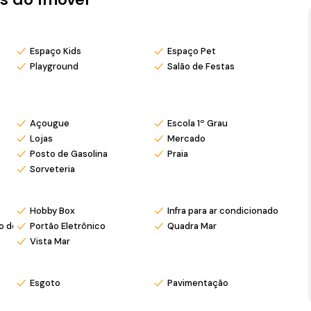
endimento único. O Residencial Gioppo é mais do que um
 a tranquilidade da praia se une à modernidade e conforto.
Espaço Kids
Espaço Pet
Playground
Salão de Festas
om pré agendamento.
eu Instagram @ronei_jaciel
Açougue
Escola 1º Grau
Lojas
Mercado
Posto de Gasolina
Praia
Sorveteria
Hobby Box
Infra para ar condicionado
 de carro elétrico
Portão Eletrônico
Quadra Mar
Vista Mar
Esgoto
Pavimentação