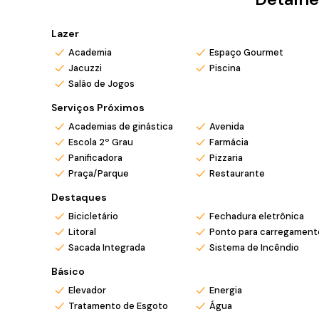
Não perca a oportunidade de fazer parte desse empre
lugar para viver; é um convite a um estilo de vida onde
Lazer
Venha conhecer e se encantar!
Academia
Espaço Gourmet
Jacuzzi
Piscina
*Valor e disponibilidade sujeito a confirmação.
Salão de Jogos
*Atendo também em finais de semana e feriados c
*Ligue ou envie WhatsApp (47) 9 9705-6188. Siga m
Serviços Próximos
Academias de ginástica
Avenida
Escola 2º Grau
Farmácia
Panificadora
Pizzaria
Praça/Parque
Restaurante
Destaques
Bicicletário
Fechadura eletrônica
Litoral
Ponto para carregamento
Sacada Integrada
Sistema de Incêndio
Básico
Elevador
Energia
Tratamento de Esgoto
Água