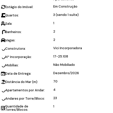
Em Construção
Estágio do Imóvel:
3 (sendo 1 suíte)
Quartos:
1
Sala:
2
Banheiros:
2
Vagas:
Vici Incorporadora
Construtora:
17-25.108
Nº Incorporação:
Não Mobiliado
Mobílias:
Dezembro/2026
Data de Entrega:
70
Distância do Mar (m):
4
Apartamentos por Andar:
23
Andares por Torre/Bloco:
Quantidade de
1
Torres/Blocos: