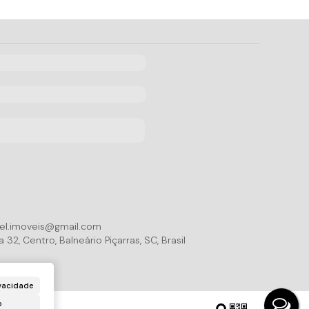
iel.imoveis@gmail.com
a 32
,
Centro
,
Balneário Piçarras
,
SC
,
Brasil
vacidade
o