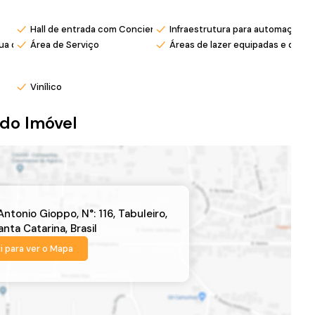
Hall de entrada com Concierge
Infraestrutura para automação
ua da chuva
Área de Serviço
Áreas de lazer equipadas e deco
Vinílico
do Imóvel
 Antonio Gioppo
,
N°:
116
,
Tabuleiro
,
anta Catarina
,
Brasil
i para ver o
Mapa