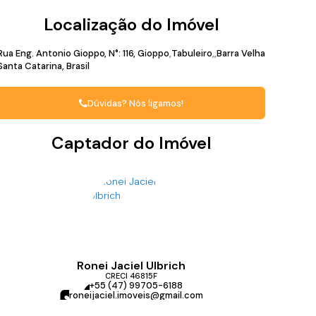
Localização do Imóvel
Rua Eng. Antonio Gioppo
,
N°:
116
,
Gioppo
Tabuleiro
Barra Velha
Santa Catarina, Brasil
Dúvidas? Nós ligamos!
Captador do Imóvel
Ronei Jaciel Ulbrich
CRECI
46815F
+55 (47) 99705-6188
roneijaciel.imoveis@gmail.com