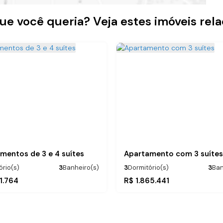
ue você queria? Veja estes imóveis rel
mentos de 3 e 4 suítes
Apartamento com 3 suítes
ório(s)
3
Banheiro(s)
3
Dormitório(s)
3
Ban
:
.00
3
Suíte(s)
Privativo:
.00
1 ~ 3
Sala(s)
132
m²
132
m²
1.764
R$
1.865.441
.00
2
Vaga(s)
2
Vaga(s)
50m
Distânci
m²