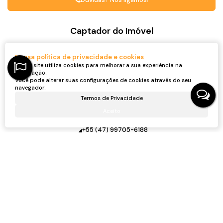
Captador do Imóvel
Nossa política de privacidade e cookies
Nosso site utiliza cookies para melhorar a sua experiência na
navegação.
Você pode alterar suas configurações de cookies através do seu
navegador.
Termos de Privacidade
Aceito
Ronei Jaciel Ulbrich
CRECI
46815F
+55 (47) 99705-6188
roneijaciel.imoveis@gmail.com
Receber mais Informações
Nome: