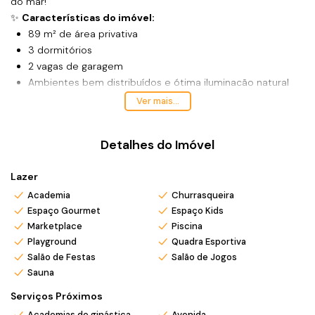
do mar!
✨
Características do imóvel:
89 m² de área privativa
3 dormitórios
2 vagas de garagem
Ambientes bem distribuídos e ótima iluminação natural
Mobiliado e decorado.
Ver mais...
🏢
Condomínio de Home Clube:
Piscina
Detalhes do Imóvel
Sauna
Salão de festas
Lazer
Quadra poliesportiva
Academia
Academia equipada
Churrasqueira
Espaço Gourmet
Espaço Kids
Playground
Marketplace
Piscina
Portaria 24 horas, garantindo segurança e tranquilidade
Playground
Quadra Esportiva
para sua família
Salão de Festas
Salão de Jogos
💰
Condições facilitadas:
Sauna
✔ Analisa permuta
✔ Possibilidade de parcelamento direto com o proprietário
Serviços Próximos
📍 Localização privilegiada, a apenas
100 metros da Praia da
Academias de ginástica
Avenida