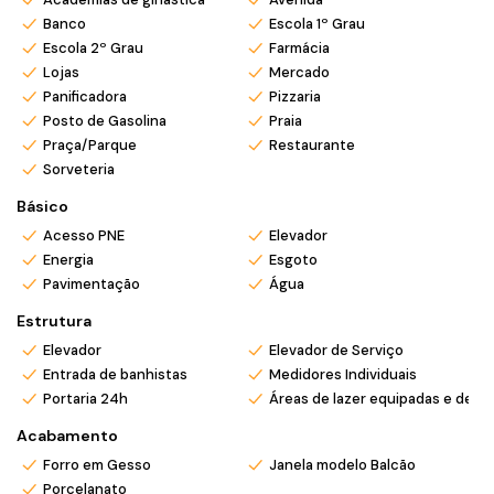
Armação
, ideal para morar, veranear ou investir!
Banco
Escola 1º Grau
Entre em contato e agende sua visita. Seu novo lar perto do
Escola 2º Grau
Farmácia
mar espera por você! 🌊🏡
Lojas
Mercado
Panificadora
Pizzaria
*Valor e disponibilidade sujeito a confirmação.
Posto de Gasolina
Praia
*Atendemos também em finais de semana e feriados com
Praça/Parque
Restaurante
pré agendamento.
Sorveteria
*Ligue ou envie WhatsApp (47) 9 9705-6188. Siga nosso
Básico
Instagram @mar_negocios.imobiliarios
Acesso PNE
Elevador
Energia
Esgoto
Pavimentação
Água
Estrutura
Elevador
Elevador de Serviço
Entrada de banhistas
Medidores Individuais
Portaria 24h
Áreas de lazer equipadas e deco
Acabamento
Forro em Gesso
Janela modelo Balcão
Porcelanato