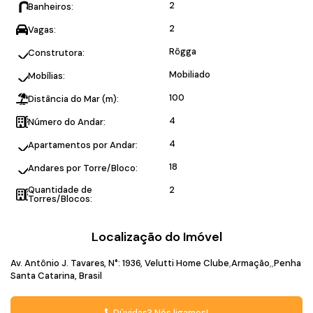
2
Banheiros:
2
Vagas:
Rôgga
Construtora:
Mobiliado
Mobílias:
100
Distância do Mar (m):
4
Número do Andar:
4
Apartamentos por Andar:
18
Andares por Torre/Bloco:
Quantidade de
2
Torres/Blocos:
Localização do Imóvel
Av. Antônio J. Tavares
,
N°:
1936
,
Velutti Home Clube
Armação
Penha
Santa Catarina, Brasil
Dúvidas? Nós ligamos!