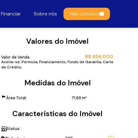
Financiar
Sobre nós
Fale conosco
Valores do Imóvel
R$
856.000
Valor de Venda
Aceita-se: Permuta, Financiamento, Fundo de Garantia, Carta
de Crédito,
Medidas do Imóvel
Área Total:
71
.69
m²
Características do Imóvel
Status:
Vista livre definitiva