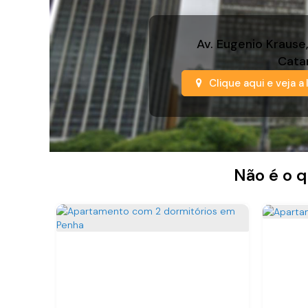
Av. Eugenio Krause
Cata
Clique aqui e veja a
Não é o q