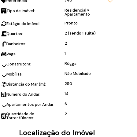
740
Referência:
Residencial
»
Tipo de Imóvel:
Apartamento
Pronto
Estágio do Imóvel:
2 (sendo 1 suíte)
Quartos:
2
Banheiros:
1
Vaga:
Rôgga
Construtora:
Não Mobiliado
Mobílias:
250
Distância do Mar (m):
14
Número do Andar:
6
Apartamentos por Andar:
Quantidade de
2
Torres/Blocos:
Localização do Imóvel