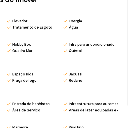
utos do Beto Carrero World
, um dos maiores parques
 excelente potencial para valorização e investimento,
Elevador
Energia
unidade para quem busca unir lazer, conveniência e
Tratamento de Esgoto
Água
Hobby Box
Infra para ar condicionado
Quadra Mar
Quintal
mpleto e valorização garantida no litoral de Penha!
Espaço Kids
Jacuzzi
Praça de fogo
Redario
s com pré agendamento.
osso Instagram @mar_negocios.imobiliarios
Entrada de banhistas
Infraestrutura para automação
Área de Serviço
Áreas de lazer equipadas e deco
Mármore
Piso Frio