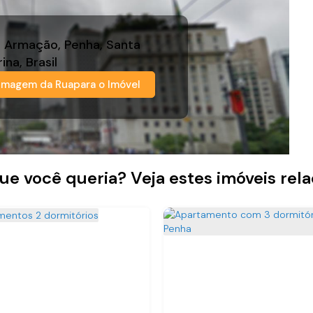
,
Armação
,
Penha
,
Santa
rina
,
Brasil
Imagem da Rua
para o Imóvel
ue você queria? Veja estes imóveis rel