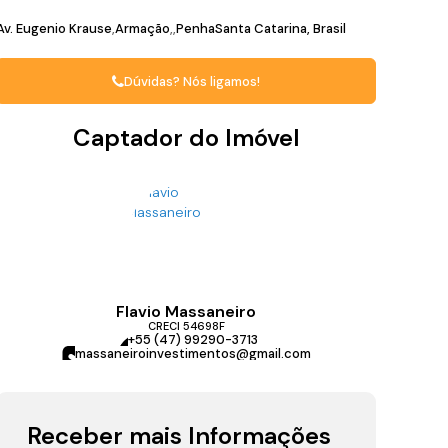
Av. Eugenio Krause
Armação
Penha
Santa Catarina, Brasil
Dúvidas? Nós ligamos!
Captador do Imóvel
Flavio Massaneiro
CRECI
54698F
+55 (47) 99290-3713
massaneiroinvestimentos@gmail.com
Receber mais Informações