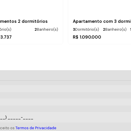
mentos 2 dormitórios
ório(s)
2
Banheiro(s)
3
Dormitório(s)
2
Banheiro(s)
:
.61
1
Suíte(s)
2
Vaga(s)
200m
Distânci
68
m²
3.737
R$
1.090.000
Útil:
.00
.07
1
Vaga(s)
83
m²
7
m²
istância do Mar
aceito os
Termos de Privacidade