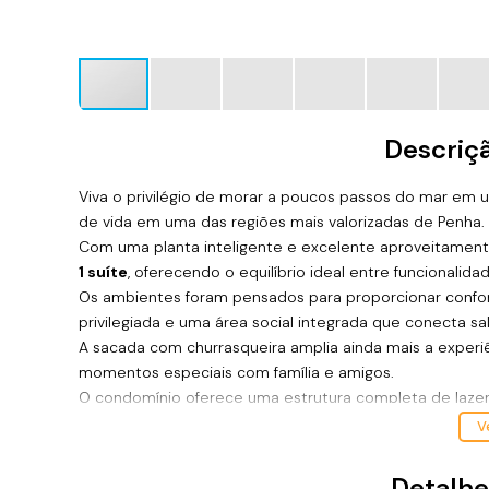
Descriç
Viva o privilégio de morar a poucos passos do mar em 
de vida em uma das regiões mais valorizadas de Penha.
Com uma planta inteligente e excelente aproveitamen
1 suíte
, oferecendo o equilíbrio ideal entre funcionalida
Os ambientes foram pensados para proporcionar conforto
privilegiada e uma área social integrada que conecta sa
A sacada com churrasqueira amplia ainda mais a experi
momentos especiais com família e amigos.
O condomínio oferece uma estrutura completa de lazer
idades. Entre os diferenciais estão piscinas adulto e in
Ve
playground, spa, sauna e diversas áreas de convivência 
A localização é um dos grandes destaques deste imóve
Detalhe