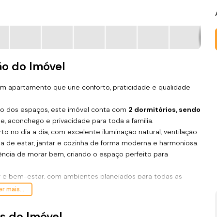
ão do Imóvel
um apartamento que une conforto, praticidade e qualidade
to dos espaços, este imóvel conta com
2 dormitórios, sendo
de, aconchego e privacidade para toda a família.
 no dia a dia, com excelente iluminação natural, ventilação
la de estar, jantar e cozinha de forma moderna e harmoniosa.
ência de morar bem, criando o espaço perfeito para
 e bem-estar, com ambientes planejados para todas as
fantil, academia equipada, salão de festas, espaço gourmet,
r mais...
que tornam a rotina mais leve e prazerosa.
l:
a poucos metros da praia
, permitindo aproveitar o melhor
s do Imóvel