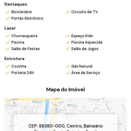
Apartamento medindo 158,43m2, um espaçoso living,
Destaques
churrasqueira à carvão, área de serviço, lavabo, sala de vídeo
Bicicletário
Circuito de TV
e 03 suítes. Com 02 vagas de garagem. Espaços otimizados e
Portão Eletrônico
fino acabamento.
*Valor e disponibilidade sujeito à confirmação.
Lazer
*Atendo também em finais de semana e feriados com pré
Churrasqueira
Espaço Kids
agendamento.
Piscina
Piscina Aquecida
*Ligue ou envie WhatsApp (47) 9 9705-6188. Siga meu
Salão de Festas
Salão de Jogos
Instagram @ronei_jaciel
Estrutura
Cozinha
Gás Natural
Portaria 24h
Área de Serviço
Mapa do Imóvel
CEP: 88380-000
,
Centro
,
Balneário