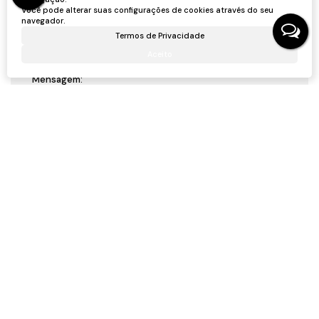
Email:
Você pode alterar suas configurações de cookies através do seu
navegador.
Termos de Privacidade
Telefone:
Aceito
Mensagem:
Gostou? Compartilhe
Não é o que você queria? Veja estes imóveis