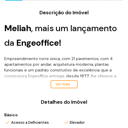
Descrição do Imóvel
Meliah
, mais um lançamento
da
Engeoffice!
Empreendimento torre única, com 21 pavimentos, com 4
apartamentos por andar, arquitetura moderna, plantas
funcionais e um padrão construtivo de excelência que a
construtora Engeoffice entrega,
desde 1977
, lhe oferece a
oportunidade de você adquirir seu imóvel, para moradia,
Ver mais...
veraneio ou investimento.
Localizado no Centro de Balneário Piçarras, apenas
100
metros da praia!
Detalhes do Imóvel
Área de lazer equipada com salão de festas, piscina, bar
piscina, sala de jogos, espaço kids, academia, sauna, spa, car
Básico
wash, lareira e mini market, lhe proporcionando a comodidade
Acesso a Deficientes
Elevador
que deseja.