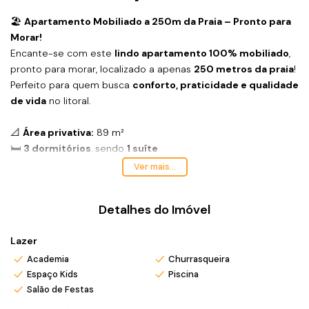
🏖️
Apartamento Mobiliado a 250m da Praia – Pronto para
Morar!
Encante-se com este
lindo apartamento 100% mobiliado
,
pronto para morar, localizado a apenas
250 metros da praia
!
Perfeito para quem busca
conforto, praticidade e qualidade
de vida
no litoral.
📐
Área privativa:
89 m²
🛏️
3 dormitórios
, sendo
1 suíte
🚗
1 vaga de garagem
Ver mais...
✨
Diferenciais:
Totalmente mobiliado, com móveis planejados e
Detalhes do Imóvel
acabamentos de alto padrão
Living integrado e ambientes amplos e bem iluminados
Lazer
Sacada integrada para momentos de lazer e descanso
🏢
Condomínio completo:
Academia
Churrasqueira
Espaço Kids
Piscina
💪 Academia moderna
Salão de Festas
🎉 Salão de festas
🏊 Piscina com
borda infinita
e vista incrível