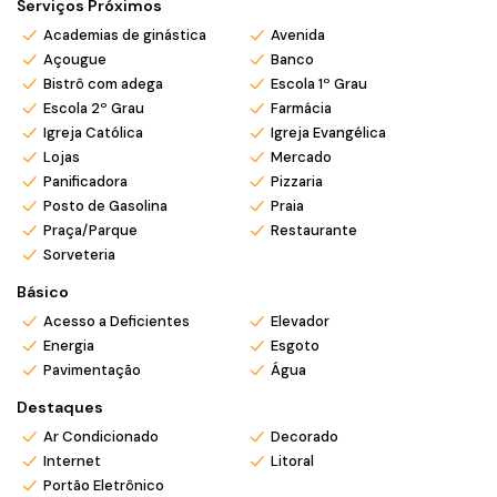
Serviços Próximos
Academias de ginástica
Avenida
💰
Aceita financiamento bancário
Açougue
Banco
🔁
Analisa permutas
Bistrô com adega
Escola 1º Grau
📍 Localização privilegiada – a poucos metros da praia,
Escola 2º Grau
Farmácia
próximo a comércios, restaurantes e serviços.
Igreja Católica
Igreja Evangélica
📞
Agende sua visita e venha conhecer seu novo lar no
Lojas
Mercado
litoral!
Panificadora
Pizzaria
Posto de Gasolina
Praia
*Valor e disponibilidade sujeito a confirmação.
Praça/Parque
Restaurante
*Atendemos também em finais de semana e feriados com
Sorveteria
pré agendamento.
Básico
*Ligue ou envie WhatsApp (47) 9 9705-6188. Siga nosso
Acesso a Deficientes
Elevador
Instagram @mar_negocios.imobiliarios
Energia
Esgoto
Pavimentação
Água
Destaques
Ar Condicionado
Decorado
Internet
Litoral
Portão Eletrônico