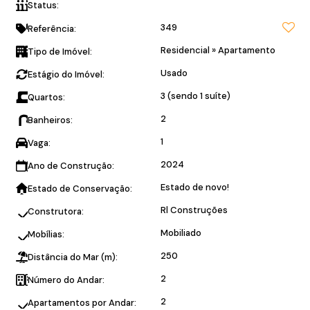
Parcela direto com o
Status:
proprietário!
349
Referência:
Residencial
»
Apartamento
Tipo de Imóvel:
Usado
Estágio do Imóvel:
3 (sendo 1 suíte)
Quartos:
2
Banheiros:
1
Vaga:
2024
Ano de Construção:
Estado de novo!
Estado de Conservação:
Rl Construções
Construtora:
Mobiliado
Mobílias:
250
Distância do Mar (m):
2
Número do Andar:
2
Apartamentos por Andar: