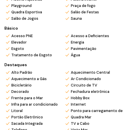
• Cozinha planejada
Playground
Praça de fogo
• Espaço gourmet
Quadra Esportiva
Salão de Festas
• Lavabo
Salão de Jogos
Sauna
• Área de serviço
• 2 vagas de garagem
Básico
• Mobiliado e equipado
Acesso PNE
Acesso a Deficientes
• Andar alto com vista permanente para o mar
Elevador
Energia
O condomínio oferece estrutura completa de lazer,
Esgoto
Pavimentação
segurança e comodidade em uma localização privilegiada,
Tratamento de Esgoto
Água
próximo aos principais acessos, restaurantes e conveniências
Destaques
da cidade.
Alto Padrão
Aquecimento Central
Um imóvel exclusivo para quem busca viver o melhor do litoral
Aquecimento a Gás
Ar Condicionado
catarinense, seja para moradia, veraneio ou investimento de
Bicicletário
Circuito de TV
alto padrão.
Decorado
Fechadura eletrônica
Frente para o Mar
Hobby Box
Aceita financiamento bancário e analisa permutas.
Infra para ar condicionado
Internet
🌴 Aproveite o melhor de Balneário Piçarras — tranquilidade,
Litoral
Ponto para carregamento de carr
praia e qualidade de vida em um só lugar!
Portão Eletrônico
Quadra Mar
📍
Localização privilegiada
próxima a mercados,
Sacada Integrada
TV a Cabo
restaurantes e comércios locais.
Telefone
Vista Mar