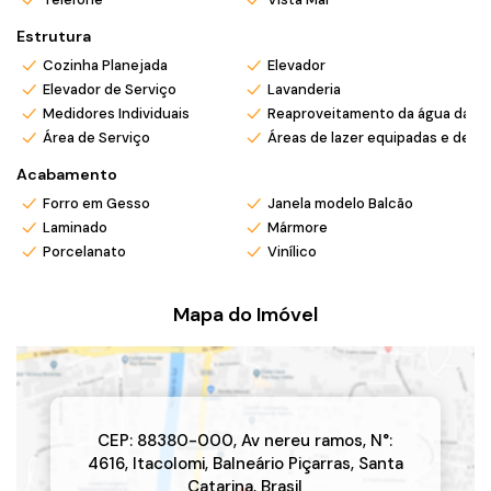
💰
Agende sua visita
e venha conhecer seu novo lar no litoral
Estrutura
catarinense!
Cozinha Planejada
Elevador
Elevador de Serviço
Lavanderia
*Valor e disponibilidade sujeito a confirmação.
Medidores Individuais
Reaproveitamento da água da c
*Atendemos também em finais de semana e feriados com
Área de Serviço
Áreas de lazer equipadas e deco
pré agendamento.
*Ligue ou envie WhatsApp (47) 9 9705-6188. Siga nosso
Acabamento
Instagram @mar_negocios.imobiliarios
Forro em Gesso
Janela modelo Balcão
Laminado
Mármore
Porcelanato
Vinílico
Mapa do Imóvel
CEP: 88380-000
,
Av nereu ramos
,
N°:
4616
,
Itacolomi
,
Balneário Piçarras
,
Santa
Catarina
,
Brasil