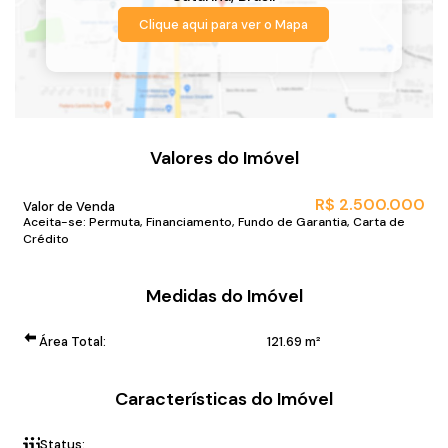
Clique aqui para ver o
Mapa
Valores do Imóvel
R$
2.500.000
Valor de Venda
Aceita-se: Permuta, Financiamento, Fundo de Garantia, Carta de
Crédito
Medidas do Imóvel
Área Total:
121
.69
m²
Características do Imóvel
Status:
Home Club pé na areia