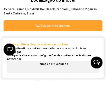
Localização do Imóvel
Av nereu ramos
,
N°:
4616
,
Bali Beach
Itacolomi
Balneário Piçarras
Santa Catarina, Brasil
Dúvidas? Nós ligamos!
Captador do Imóvel
Nossa política de privacidade e cookies
Nosso site utiliza cookies para melhorar a sua experiência na
navegação.
Você pode alterar suas configurações de cookies através do seu
navegador.
Termos de Privacidade
Aceito
Flavio Massaneiro
CRECI
54698F
+55 (47) 99290-3713
massaneiroinvestimentos@gmail.com