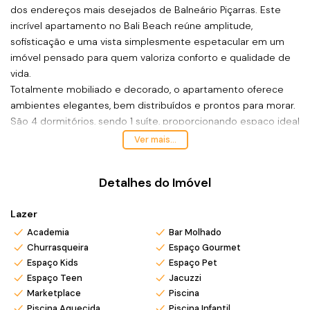
dos endereços mais desejados de Balneário Piçarras. Este
incrível apartamento no Bali Beach reúne amplitude,
sofisticação e uma vista simplesmente espetacular em um
imóvel pensado para quem valoriza conforto e qualidade de
vida.
Totalmente mobiliado e decorado, o apartamento oferece
ambientes elegantes, bem distribuídos e prontos para morar.
São 4 dormitórios, sendo 1 suíte, proporcionando espaço ideal
para toda a família receber com conforto em todos os
Ver mais...
momentos.
Localizado em andar alto, o imóvel entrega uma vista
Detalhes do Imóvel
panorâmica definitiva para o mar, com excelente iluminação
natural e ventilação privilegiada. A sacada integrada é um
Lazer
convite diário para apreciar o nascer do sol e viver a
experiência única de morar literalmente de frente para a
Academia
Bar Molhado
Churrasqueira
Espaço Gourmet
praia.
Espaço Kids
Espaço Pet
O apartamento conta ainda com:
Espaço Teen
Jacuzzi
• 4 dormitórios, sendo 1 suíte
Marketplace
Piscina
• Living amplo e integrado
Piscina Aquecida
Piscina Infantil