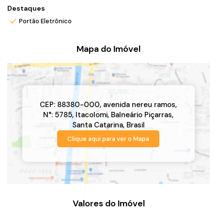
📞
Agende sua visita e conheça seu futuro endereço!
Destaques
Portão Eletrônico
*Valor e disponibilidade sujeito a confirmação.
*Atendo também em finais de semana e feriados com pré
Mapa do Imóvel
agendamento.
*Ligue ou envie WhatsApp (47) 9 9705-6188. Siga meu
Instagram @ronei_jaciel
CEP: 88380-000
,
avenida nereu ramos
,
N°:
5785
,
Itacolomi
,
Balneário Piçarras
,
Santa Catarina
,
Brasil
Clique aqui para ver o
Mapa
Valores do Imóvel