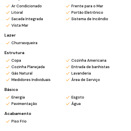
*Ligue ou envie WhatsApp (47) 9 9705-6188. Siga meu
Ar Condicionado
Frente para o Mar
Instagram @ronei_jaciel
Litoral
Portão Eletrônico
Sacada Integrada
Sistema de Incêndio
Vista Mar
Lazer
Churrasqueira
Estrutura
Copa
Cozinha Americana
Cozinha Planejada
Entrada de banhistas
Gás Natural
Lavanderia
Medidores Individuais
Área de Serviço
Básico
Energia
Esgoto
Pavimentação
Água
Acabamento
Piso Frio