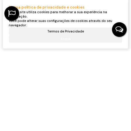
Nossa política de privacidade e cookies
Nosso site utiliza cookies para melhorar a sua experiência na
navegação.
Você pode alterar suas configurações de cookies através do seu
navegador.
Antonio Soares Naldo
Termos de Privacidade
CRECI
60862F
+55 (47) 98434-2911
Aceito
antonionaldo.imoveis@gmail.com
Receber mais Informações
Nome:
Email:
Telefone:
Mensagem: