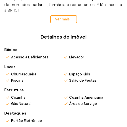
de mercados, padarias, farmácia e restaurantes. E fácil acesso
à BR 101.
Solicite mais detalhes!
Ver mais...
Aceita financiamento bancário.
Analisa permutas!
Parcela direto com a construtora em até 50x.
Detalhes do Imóvel
*Valor e disponibilidade sujeito a confirmação.
Básico
*Atendo também em finais de semana e feriados com pré
Acesso a Deficientes
Elevador
agendamento.
*Ligue ou envie WhatsApp (47) 9 9705-6188. Siga meu
Lazer
Instagram @ronei_jaciel
Churrasqueira
Espaço Kids
Piscina
Salão de Festas
Estrutura
Cozinha
Cozinha Americana
Gás Natural
Área de Serviço
Destaques
Portão Eletrônico