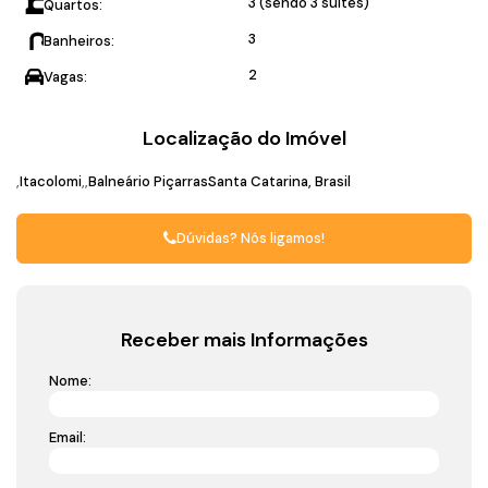
3 (sendo 3 suítes)
Quartos:
3
Banheiros:
2
Vagas:
Localização do Imóvel
Itacolomi
Balneário Piçarras
Santa Catarina, Brasil
Dúvidas? Nós ligamos!
Receber mais Informações
Nome:
Email: