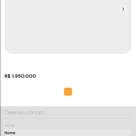
Sobrado com 6 dormitórios em Balneário
Piçarras
CEP: 88380-000
,
Rua Itália
,
N°:
142
,
Centro
,
Balneário
Piçarras
,
Santa Catarina
,
Brasil
6
3
2
8
450m
168
m²
359
m²
25
m
25
m
.00
.97
.50
.50
14
m
14
m
.00
.00
R$
1.950.000
1
Deixe seu contato
Nome: