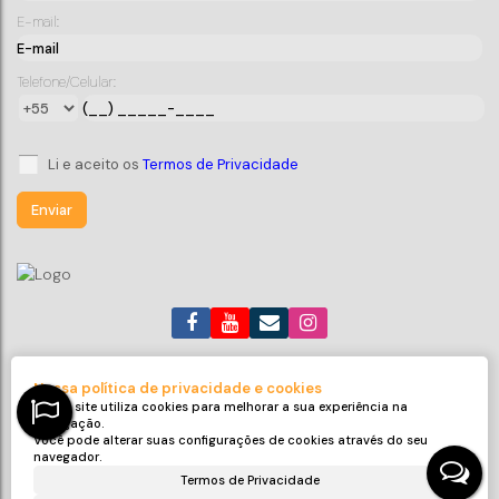
Sobrado com 03 dormitórios
E-mail:
CEP: 88380-000
,
Rua José da Costa Flores
,
N°:
91
,
Centro
,
Balneário Piçarras
,
Santa Catarina
,
Brasil
Telefone/Celular:
3
3
1
1
183
m²
3 ~ 30
200m
183
m²
193
m²
.00
.00
.00
Li e aceito os
Termos de Privacidade
(47) 99705-6188
roneijaciel.imoveis@gmail.com
Nossa política de privacidade e cookies
Avenida Emanuel Pinto
,
311
,
Sala 32
,
Centro
,
Balneário Piçarras
,
Nosso site utiliza cookies para melhorar a sua experiência na
SC
,
Brasil
navegação.
Você pode alterar suas configurações de cookies através do seu
CRECI: 9425-J
navegador.
Termos de Privacidade