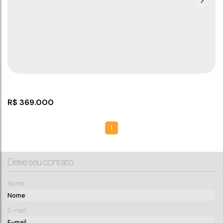
R$
369.000
1
Deixe seu contato
Nome:
E-mail:
Casa com 02 dormitórios sendo 01 suite