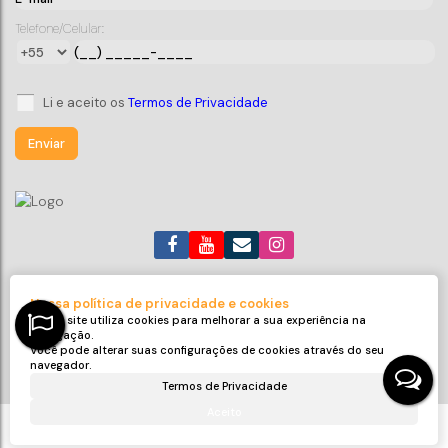
Gravatá
,
Navegantes
,
Santa Catarina
,
Brasil
Telefone/Celular:
2
2
54
m²
1
86
m²
2
.00
.00
Li e aceito os
Termos de Privacidade
(47) 99705-6188
roneijaciel.imoveis@gmail.com
Nossa política de privacidade e cookies
Avenida Emanuel Pinto
,
311
,
Sala 32
,
Centro
,
Balneário Piçarras
,
Nosso site utiliza cookies para melhorar a sua experiência na
SC
,
Brasil
navegação.
Você pode alterar suas configurações de cookies através do seu
CRECI: 9425-J
navegador.
Termos de Privacidade
Aceito