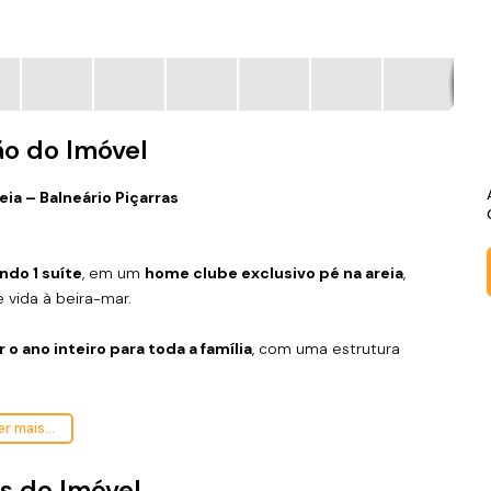
ão do Imóvel
a – Balneário Piçarras
ndo 1 suíte
, em um
home clube exclusivo pé na areia
,
 vida à beira-mar.
r o ano inteiro para toda a família
, com uma estrutura
r mais...
s do Imóvel