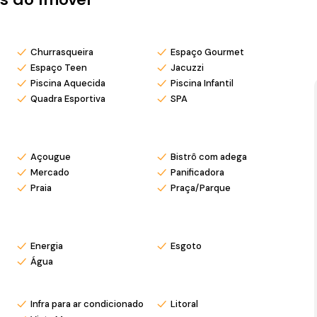
Churrasqueira
Espaço Gourmet
Espaço Teen
Jacuzzi
Piscina Aquecida
Piscina Infantil
esejadas do litoral catarinense, unindo tranquilidade,
Quadra Esportiva
SPA
Açougue
Bistrô com adega
Mercado
Panificadora
s com pré agendamento.
Praia
Praça/Parque
osso Instagram @mar_negocios.imobiliarios
Energia
Esgoto
Água
Infra para ar condicionado
Litoral