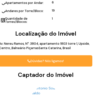
6
Apartamentos por Andar:
19
Andares por Torre/Bloco:
Quantidade de
1
Torres/Blocos:
Localização do Imóvel
Av. Nereu Ramos
,
N°:
3804
,
apartamento 1803 torre 1
,
Upside
Centro
Balneário Piçarras
Santa Catarina, Brasil
Dúvidas? Nós ligamos!
Captador do Imóvel