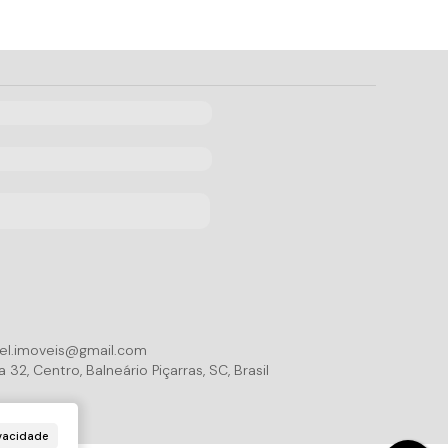
iel.imoveis@gmail.com
a 32
,
Centro
,
Balneário Piçarras
,
SC
,
Brasil
vacidade