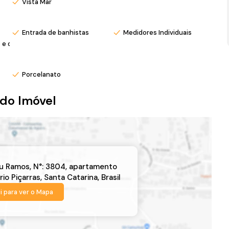
Vista Mar
Entrada de banhistas
Medidores Individuais
s e decoradas
Porcelanato
do Imóvel
eu Ramos
,
N°:
3804
,
apartamento
rio Piçarras
,
Santa Catarina
,
Brasil
i para ver o
Mapa