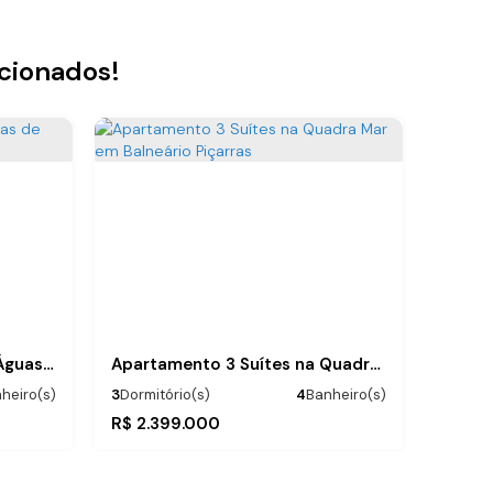
acionados!
Apartamento Residencial Águas de Marano
Apartamento 3 Suítes na Quadra Mar em Balneário Piçarras
heiro(s)
3
Dormitório(s)
4
Banheiro(s)
3
Suíte(s)
Privativo:
.00
3
Suíte(s)
2
Vaga(s)
132
m²
R$
2.399.000
2
Vaga(s)
50m
Distância do Mar