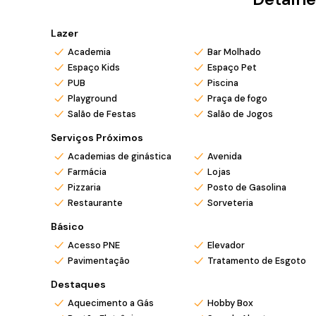
💪
Academia equipada
🎮
Salão de jogos
Lazer
🍷
Espaços gourmet
Academia
Bar Molhado
🌴 E muito mais para você aproveitar cada momento
Espaço Kids
Espaço Pet
PUB
Piscina
Tudo isso em
Balneário Piçarras
, uma das praias mais d
Playground
Praça de fogo
valorização imobiliária e excelente qualidade de vida.
Salão de Festas
Salão de Jogos
📍 Ideal para morar, veranear ou investir.
✨ Seu novo estilo de vida começa aqui!
Serviços Próximos
Academias de ginástica
Avenida
*Valor e disponibilidade sujeito a confirmação.
Farmácia
Lojas
*Atendemos também em finais de semana e feriado
Pizzaria
Posto de Gasolina
*Ligue ou envie WhatsApp (47) 9 9705-6188. Siga n
Restaurante
Sorveteria
Básico
Acesso PNE
Elevador
Pavimentação
Tratamento de Esgoto
Destaques
Aquecimento a Gás
Hobby Box