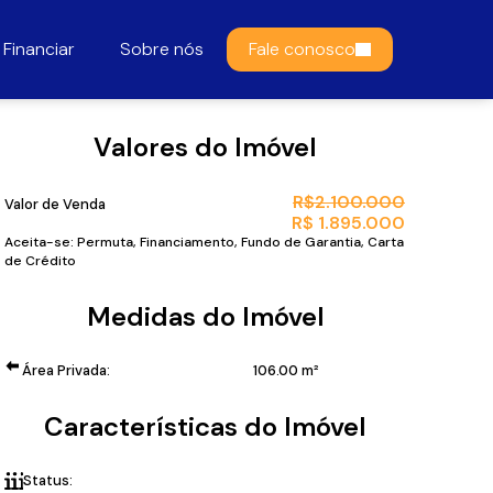
Financiar
Sobre nós
Fale conosco
Valores do Imóvel
R$
2.100.000
Valor de Venda
R$
1.895.000
Aceita-se: Permuta, Financiamento, Fundo de Garantia, Carta
de Crédito
Medidas do Imóvel
Área Privada:
106
.00
m²
Características do Imóvel
Status:
Home Club pé na areia!