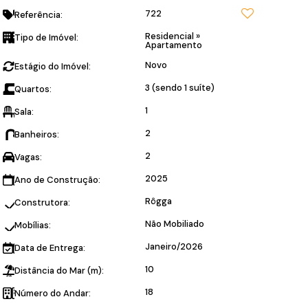
722
Referência:
Residencial
»
Tipo de Imóvel:
Apartamento
Novo
Estágio do Imóvel:
3 (sendo 1 suíte)
Quartos:
1
Sala:
2
Banheiros:
2
Vagas:
2025
Ano de Construção:
Rôgga
Construtora:
Não Mobiliado
Mobílias:
Janeiro/2026
Data de Entrega:
10
Distância do Mar (m):
18
Número do Andar: