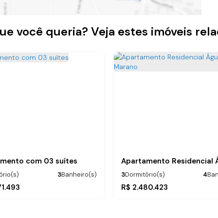
ue você queria? Veja estes imóveis rel
mento com 03 suítes
ório(s)
3
Banheiro(s)
3
Dormitório(s)
4
Ban
:
.50
3
Suíte(s)
Privativo:
.00
141
m²
199
m²
71.493
R$
2.480.423
.00
2
Vaga(s)
Total:
.00
5
m²
328
m²