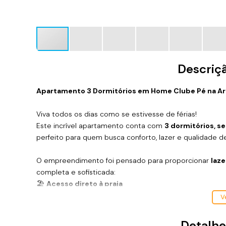
Descriç
Apartamento 3 Dormitórios em Home Clube Pé na Arei
Viva todos os dias como se estivesse de férias!
Este incrível apartamento conta com
3 dormitórios, se
perfeito para quem busca conforto, lazer e qualidade de
O empreendimento foi pensado para proporcionar
laze
completa e sofisticada:
🏖
Acesso direto à praia
🏊
Piscina de borda infinita com vista para o mar
Ve
♨️
Piscina aquecida
🎉
Salão de festas
Detalhe