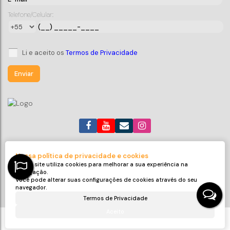
CEP: 89030-500
,
Blumenau
,
Santa Catarina
,
Brasil
Telefone/Celular:
3
4
349
m²
3
349
m²
5
250
m²
.00
.00
.00
Li e aceito os
Termos de Privacidade
(47) 99705-6188
roneijaciel.imoveis@gmail.com
Nossa política de privacidade e cookies
Avenida Emanuel Pinto
,
311
,
Sala 32
,
Centro
,
Balneário Piçarras
,
Nosso site utiliza cookies para melhorar a sua experiência na
SC
,
Brasil
navegação.
Você pode alterar suas configurações de cookies através do seu
CRECI: 9425-J
navegador.
Termos de Privacidade
Aceito