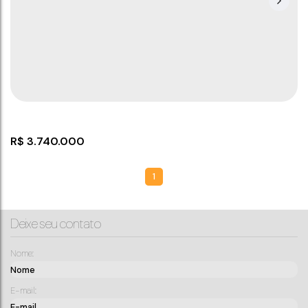
R$
3.740.000
1
Deixe seu contato
Nome:
E-mail:
Casa com 3 suítes!