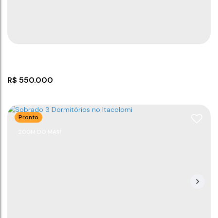
Piçarras
,
Santa Catarina
,
Brasil
2
2
80
m²
1
2
80
m²
1
500m
80
m²
.00
.00
.00
80
m²
.00
R$
550.000
Pronto
200M DO MAR!
Sobrado com 2 dormitórios em Balneário
Piçarras
CEP: 88380-000
,
RUA SANTA INES
,
N°:
705
,
CASA 4
,
Itacolomi
,
Balneário Piçarras
,
Santa Catarina
,
Brasil