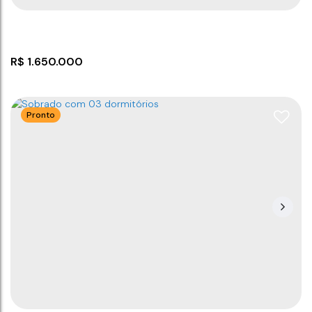
R$
1.650.000
Pronto
Sobrado com 03 dormitórios!
CEP: 88390-000
,
Itacolomi
,
Balneário Piçarras
,
Santa
Catarina
,
Brasil
3
3
240
m²
1
240
m²
2
300
m²
.00
.00
.00