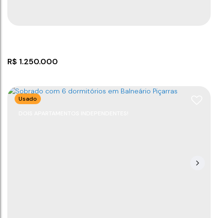
3
4
135
m²
1
150
m²
2
150
m²
20
m
7
m
.30
.00
.00
.00
.50
R$
1.250.000
Usado
DOIS APARTAMENTOS INDEPENDENTES!
Triplex com 01 suíte + 02 dormitórios
CEP: 88380-000
,
Itacolomi
,
Balneário Piçarras
,
Santa
Catarina
,
Brasil
3
2
165
m²
1
165
m²
2
137
m²
.00
.00
.00