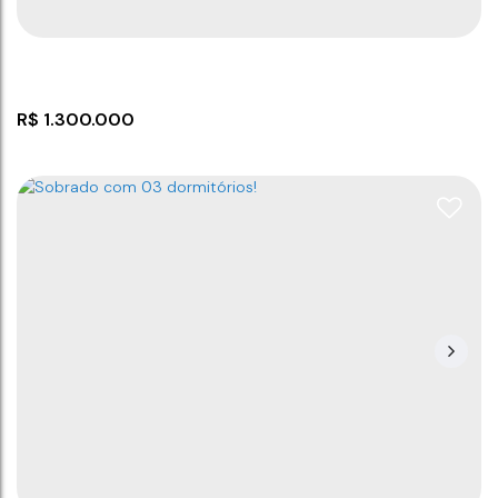
R$
1.300.000
Sobrado com 6 dormitórios em Balneário
Piçarras
CEP: 88380-000
,
Rua Itália
,
N°:
142
,
Centro
,
Balneário
Piçarras
,
Santa Catarina
,
Brasil
6
3
2
8
450m
168
m²
359
m²
25
m
25
m
.00
.97
.50
.50
14
m
14
m
.00
.00