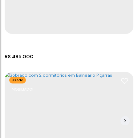
CEP: 88380-000
,
Rua Floresta
,
450 metros da praia
,
Itacolomi
,
Balneário Piçarras
,
Santa Catarina
,
Brasil
2
2
1
2
77
m²
97
m²
.00
.54
R$
495.000
Usado
MOBILIADO!
Sobrado com 02 suítes
CEP: 88380-000
,
Rua Airton Senna
,
Itacolomi
,
Balneário