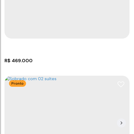
CEP: 88380-000
,
Rua Rita
,
N°:
95
,
B
,
Itacolomi
,
Balneário
Piçarras
,
Santa Catarina
,
Brasil
2
2
70
m²
1
70
m²
1
480m
70
m²
80
m²
.00
.00
.00
.00
12
m
6
m
.00
.00
R$
469.000
Pronto
Sobrado no Itacolomi com 2 Dormitórios