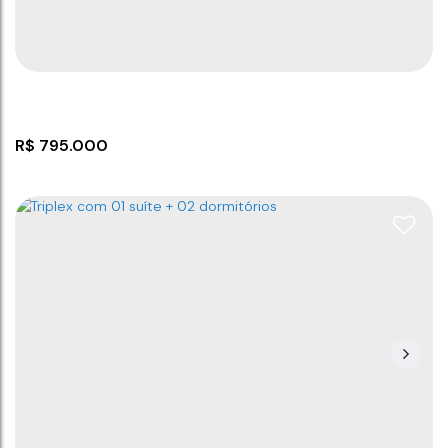
2
2
70
m²
70
m²
1
.00
.00
R$
795.000
Sobrado 3 Dormitórios no Itacolomi
CEP: 88380-000
,
Rua Joinville
,
N°:
156
,
Itacolomi
,
Balneário Piçarras
,
Santa Catarina
,
Brasil