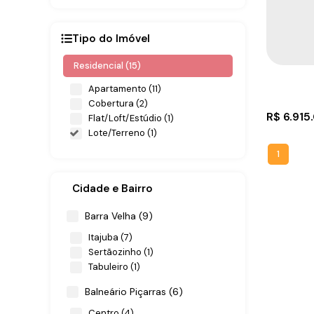
Tipo do Imóvel
Residencial (15)
Apartamento (11)
Cobertura (2)
R$
6.915
Flat/Loft/Estúdio (1)
Lote/Terreno (1)
1
Cidade e Bairro
Barra Velha (9)
Itajuba (7)
Sertãozinho (1)
Terren
Tabuleiro (1)
Balneário Piçarras (6)
CEP: 8
Santa C
Centro (4)