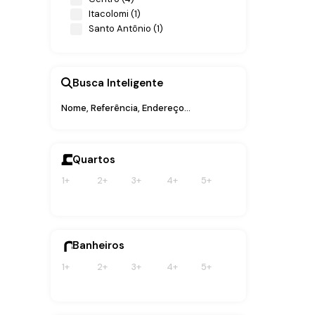
Itacolomi (1)
600m
Santo Antônio (1)
Penha (3)
Armação (1)
Busca Inteligente
Centro (2)
Quartos
1+
2+
3+
4+
5+
Banheiros
1+
2+
3+
4+
5+