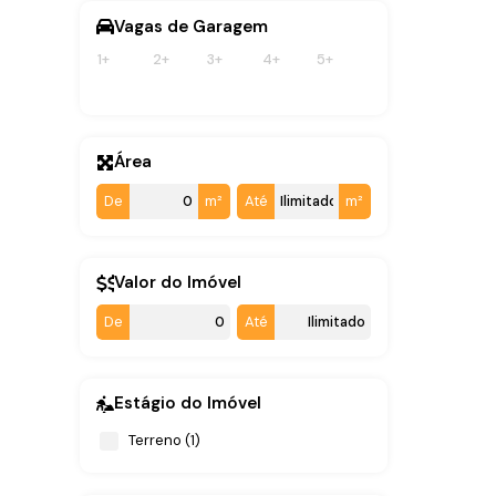
Vagas de Garagem
1+
2+
3+
4+
5+
Área
De
m²
Até
m²
Valor do Imóvel
De
Até
Estágio do Imóvel
Terreno (1)